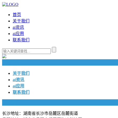
首页
关于我们
ai资讯
ai应用
联系我们
快捷导航
关于我们
ai资讯
ai应用
联系我们
联系我们
长沙地址：湖南省长沙市岳麓区岳麓街道