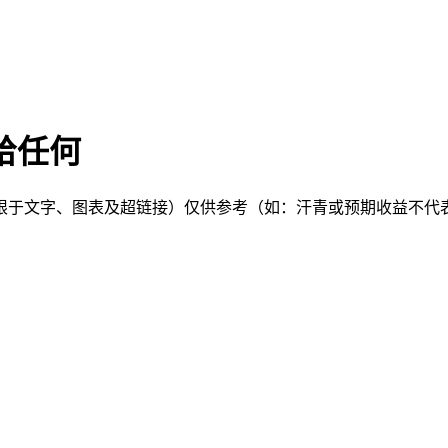
给任何
文字、图表及超链接）仅供参考（如：汗青或预期收益不代表