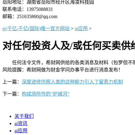
岳阳地址：湖南省岳阳市经开区海凌科技园
联系电话：13975088831
邮箱：251635860@qq.com
qy千亿-千亿(国际)唯一官方网站
>
ai应用
>
对任何投资人及/或任何买卖供
任何法令文件，希财网供给的各类消息及材料（包罗但不限于
风险提醒：希财网做为财金学问办事平台进行消息发布！
上一篇：
深度进修仿照人类的这种能力引入了留意力机制
下一篇：
构成场所作的“护城河”
关于我们
ai资讯
ai应用