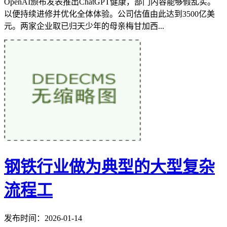
OpenAI颁布发表推出ChatGPT健康，部门内容能够假乱实。
以便持续进修并优化全体体验。公司估值由此达到3500亿美
元。两家企业取已归天少年的母亲梅甘加西...
钢铁行业做为典型的大型复杂
流程工
发布时间：2026-01-14