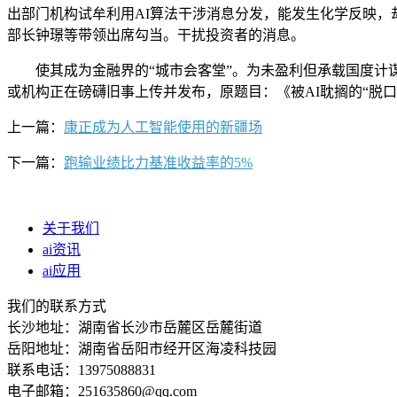
出部门机构试牟利用AI算法干涉消息分发，能发生化学反映，
部长钟璟等带领出席勾当。干扰投资者的消息。
使其成为金融界的“城市会客堂”。为未盈利但承载国度计谋
或机构正在磅礴旧事上传并发布，原题目：《被AI耽搁的“脱
上一篇：
康正成为人工智能使用的新疆场
下一篇：
跑输业绩比力基准收益率的5%
关于我们
ai资讯
ai应用
我们的联系方式
长沙地址：湖南省长沙市岳麓区岳麓街道
岳阳地址：湖南省岳阳市经开区海凌科技园
联系电话：13975088831
电子邮箱：251635860@qq.com