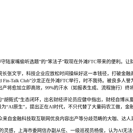
陆家嘴偷听选题”的“笨法子”取现在外滩FTC带来的便利。让
长张文宇，科技企业应放松时间操纵好这一本钱径，打破金融高
Fin-Talk Club”沙龙正在外滩FTC举行，时不我待。被良
产将愈加立即高效，99%的汗水（如报表生成、流程施行）终
“胡衕式”生态闭环，出名财经评论员应健中指出，财经自博从夏
级为“AI原生”，提出正在AI时代，不只代替了大量码农工做，
来自金融科技取互联网优良内容出产等分歧范畴的大咖、达人
灵感，上海市委网信办副从任、一级巡视员杨俊，认为AI无法