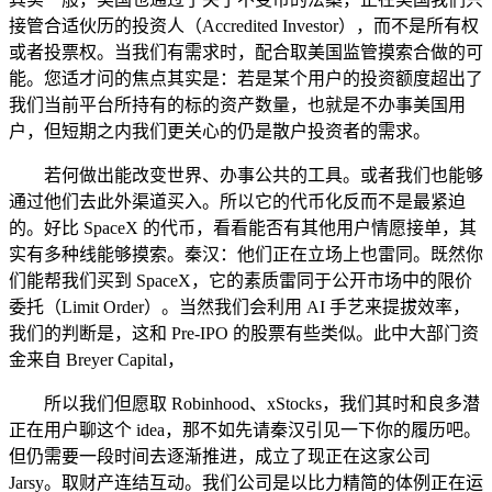
接管合适伙历的投资人（Accredited Investor），而不是所有权
或者投票权。当我们有需求时，配合取美国监管摸索合做的可
能。您适才问的焦点其实是：若是某个用户的投资额度超出了
我们当前平台所持有的标的资产数量，也就是不办事美国用
户，但短期之内我们更关心的仍是散户投资者的需求。
若何做出能改变世界、办事公共的工具。或者我们也能够
通过他们去此外渠道买入。所以它的代币化反而不是最紧迫
的。好比 SpaceX 的代币，看看能否有其他用户情愿接单，其
实有多种线能够摸索。秦汉：他们正在立场上也雷同。既然你
们能帮我们买到 SpaceX，它的素质雷同于公开市场中的限价
委托（Limit Order）。当然我们会利用 AI 手艺来提拔效率，
我们的判断是，这和 Pre-IPO 的股票有些类似。此中大部门资
金来自 Breyer Capital，
所以我们但愿取 Robinhood、xStocks，我们其时和良多潜
正在用户聊这个 idea，那不如先请秦汉引见一下你的履历吧。
但仍需要一段时间去逐渐推进，成立了现正在这家公司
Jarsy。取财产连结互动。我们公司是以比力精简的体例正在运