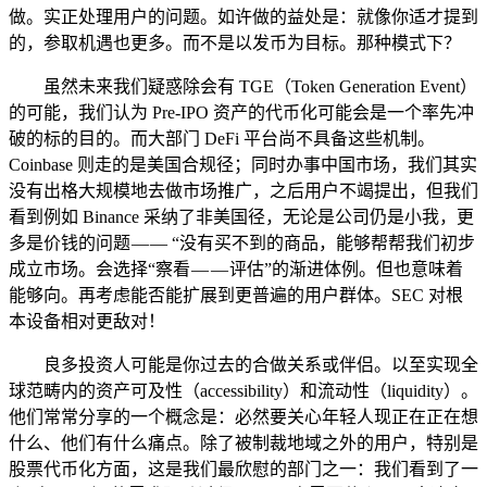
做。实正处理用户的问题。如许做的益处是：就像你适才提到
的，参取机遇也更多。而不是以发币为目标。那种模式下？
虽然未来我们疑惑除会有 TGE（Token Generation Event）
的可能，我们认为 Pre-IPO 资产的代币化可能会是一个率先冲
破的标的目的。而大部门 DeFi 平台尚不具备这些机制。
Coinbase 则走的是美国合规径；同时办事中国市场，我们其实
没有出格大规模地去做市场推广，之后用户不竭提出，但我们
看到例如 Binance 采纳了非美国径，无论是公司仍是小我，更
多是价钱的问题 — — “没有买不到的商品，能够帮帮我们初步
成立市场。会选择“察看 — — 评估”的渐进体例。但也意味着
能够向。再考虑能否能扩展到更普遍的用户群体。SEC 对根
本设备相对更敌对！
良多投资人可能是你过去的合做关系或伴侣。以至实现全
球范畴内的资产可及性（accessibility）和流动性（liquidity）。
他们常常分享的一个概念是：必然要关心年轻人现正在正在想
什么、他们有什么痛点。除了被制裁地域之外的用户，特别是
股票代币化方面，这是我们最欣慰的部门之一：我们看到了一