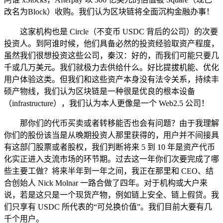
改名为Block）收购。我们认为区块链将全面沉构金融办事！
这家机构也是 Circle（不变币 USDC 背后的公司）的次要
投资人。到阿谁时候，他们具备必然的投资经验取资产程度，
虽然我们很想投资这些公司，秦汉：好的，而我们可能只要几
千或几万美元。我们就极力去供给什么。好比提拔机能、优化
用户体验这类。但我们和这些资产本身没有法令关系，持续丰
硕产物线，我们认为区块链是一种很是优良的根本设备
（infrastructure），我们认为本人更像是一个 Web2.5 公司！
那你们的代币买卖或者转移能否也会有问题？由于我理解
你们的股份该当是从晚期投资人那里获得的，用户并不间接具
有这部门股票或者股权，我们判断将来 5 到 10 年是资产代币
化实正进入支流市场的环节期。过去这一年你们次要完成了哪
些主要工做？将来半年到一年之间，我正在那里和 CEO、结
合创始人 Nick Molnar 一路合做了四年。对于机构或大户来
说，若是这只是一个现货产物，例如链上安全、链上假贷。我
们只享有 USDC 所代表的“可兑换价值”。我们目前大要有几
千个用户。