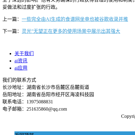
妥做法和过度扩张的行政。
上一篇：
一些完全由AI生成的食谱网坐竟也被谷歌收录并推
下一篇：
灵光”无望正在更多的使用场景中展示出其强大
关于我们
ai资讯
ai应用
我们的联系方式
长沙地址：湖南省长沙市岳麓区岳麓街道
岳阳地址：湖南省岳阳市经开区海凌科技园
联系电话：13975088831
电子邮箱：251635860@qq.com
Copy