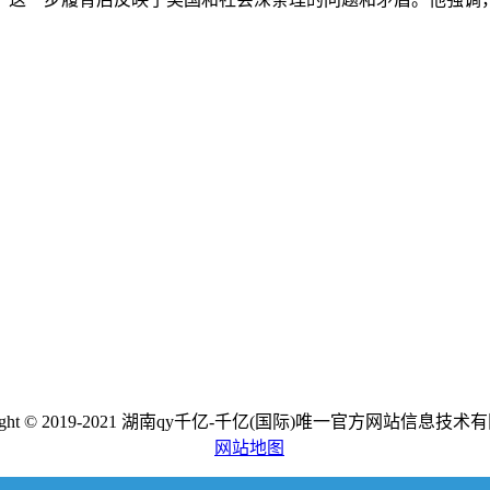
right © 2019-2021 湖南qy千亿-千亿(国际)唯一官方网站信息技
网站地图