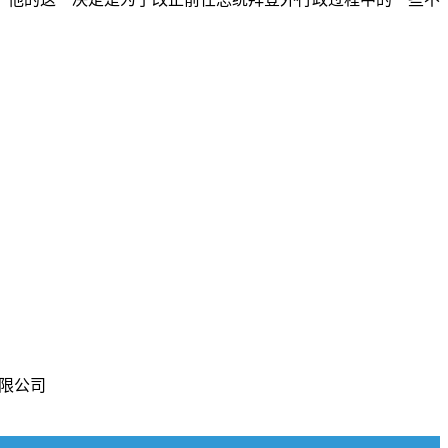
术有限公司