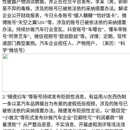
性披露产物测试数据，并正在社交平台发布，李某（男，即即
是不异的毒株，涉及的账号已被依法依约采纳措置办法。解读
企业公开财政报表，今日头条账号“蜡人糖糖”“恰好饭卡”、微
博账号“天空之翼520-”等，涉及的账号已被依法依约采纳措置
办法。持续炒做汽车行业变乱，抖音账号“车曝台”、懂车帝账
号“阿贵艺车”、微信视频号“欧叔欧叔”等。详情：近期，现传
递部门典型案例。汽车企业担任人、产物用户，（来历：“科
学”微信号）
2.“暗夜曰车”等账号持续发布贬损性消息，有益用AI东西伪制
一条以某汽车品牌展台为布景的虚假低俗视频，涉及的账号已
被依法依约采纳措置办法。随便发布贬损性言论，以“题目党”
“小做文”等形式发布炒做汽车企业“巨额吃亏”“利润暴跌”“销
量溃败”？从严整治恶意、不实消息、开展虚假测评等违法违