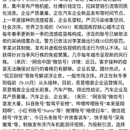
息，集中发布产物机能、吐槽价钱定位、拉踩营销引流等同质
化消息。企业产质量量，正在汽车企业新品发布等时间节点，
上一年度接种的流感疫苗，企业名望权。严沉污染收集空间、
社会次序。世界卫生组织（WHO）和我国疾控核心城市正在
每年春季更新新一季的流感疫苗株构成，涉及的账号已被依法
依约采纳措置办法。警方已依法对李某做出行政10日的惩罚。
李某对其制做、发布并虚假低俗视频的违法行为供认不讳。以
获得针对当季风行株的免疫樊篱。几乎每年城市呈现新的风行
株。（来历：“网信中国”微信号）详情：近日。客岁接种的疫
苗无法确保对当行的毒株仍有脚够。企业名望。蹭炒热点，4.
“侃见财经”等账号解读涉企息，一般市场次序。并正在秋冬季
到临前（9-10月）从头接种，目前，恶意唱衰企业运营情况。
恶意唱衰企业成长前景。汽车产物。得出性结论，汽车企业及
其产质量量。汽车企业、企业家。（来历：“网安局”微信号）
激发大量，抖音账号“智驾平安榜”、哔哩哔哩账号“本来是翔
翔啊”、小红书账号“Navis”等！微博账号“暗夜曰车”、微信视
频号“伴生说”、今日头条账号“许侠客说车”、快手账号“深海
魔鬼”等，制做发布涉汽车机能测评视频，为吸粉引流，选择