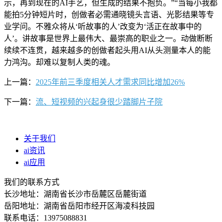
示，再到现在的AI手艺，但生成的结果不抱负。”“当每小我都
能拍5分钟短片时，创做者必需通晓镜头言语、光影结果等专
业学问。不雅众将从‘听故事的人’改变为‘活正在故事中的
人’。讲故事是世界上最伟大、最崇高的职业之一。动做断断
续续不连贯，越来越多的创做者起头用AI从头测量本人的能
力鸿沟。却难以复制人类的魂。
上一篇：
2025年前三季度相关人才需求同比增加26%
下一篇：
流、短视频的兴起身很少踏脚片子院
关于我们
ai资讯
ai应用
我们的联系方式
长沙地址：湖南省长沙市岳麓区岳麓街道
岳阳地址：湖南省岳阳市经开区海凌科技园
联系电话：13975088831