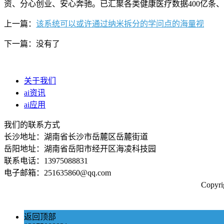
资、分心创业、安心奔驰。已汇聚各类健康医疗数据400亿条、
上一篇：
该系统可以或许通过纳米拆分的学问点的海量视
下一篇：没有了
关于我们
ai资讯
ai应用
我们的联系方式
长沙地址：湖南省长沙市岳麓区岳麓街道
岳阳地址：湖南省岳阳市经开区海凌科技园
联系电话：13975088831
电子邮箱：251635860@qq.com
Copy
返回顶部