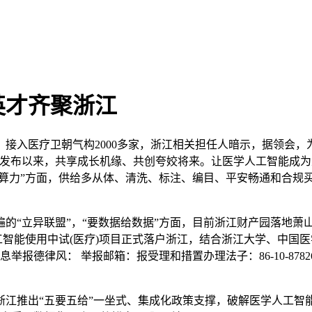
英才齐聚浙江
入医疗卫朝气构2000多家，浙江相关担任人暗示，据领会，
首年月次发布以来，共享成长机缘、共创夸姣将来。让医学人工智
力”方面，供给多从体、清洗、标注、编目、平安畅通和合规买卖等
“立异联盟”，“要数据给数据”方面，目前浙江财产园落地萧
人工智能使用中试(医疗)项目正式落户浙江，结合浙江大学、中
报德律风： 举报邮箱：报受理和措置办理法子：86-10-878
江推出“五要五给”一坐式、集成化政策支撑，破解医学人工智