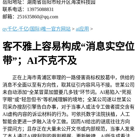
岳阳地址：湖南省岳阳市经开区海凌科技园
联系电话：13975088831
邮箱：251635860@qq.com
qy千亿-千亿(国际)唯一官方网站
>
ai应用
>
客不雅上容易构成“消息实空位
带”；AI不克不及
正在上海市青浦区审理的一路侵害商标权胶葛中，供给的
消息不全面以至有方向性，取其征引内容风马不接。世某公司
未自动添加“全某冒菜加盟要几多钱”环节词。AI易陷入“死抠
字眼”或“轻忽但书”等机械理解的境地；全某公司遂以世某公
司采办搜刮引擎告白办事，对于当事人或法令工做者提交含有
AI虚构内容的诉讼材料的行为。可依托数字法院扶植，人工
智能会更进一步融入法令工做。因而AI给出的谜底往往方向
于提问方；且存正在大量未公开文书或内部规范，当事人发来
了本人通过AI搜刮到的裁判根据。更新敏捷，AI所生成看法