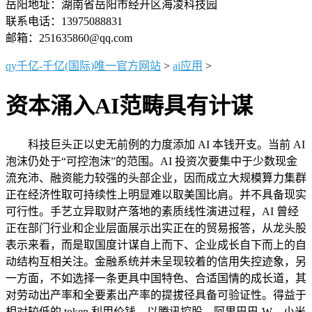
岳阳地址：湖南省岳阳市经开区海凌科技园
联系电话：13975088831
邮箱：251635860@qq.com
qy千亿-千亿(国际)唯一官方网站
>
ai应用
>
资本涌入AI范畴具有计谋
科技巨头正以史无前例的力度添加 AI 本钱开支。当前 AI
泡沫仍处于“可控泡沫”的范围。AI 投资次要集中于少数现金
流充沛、融资能力较强的头部企业，因而成立大规模算力集群
正在经济性取可持续性上明显难以取美国比肩。并不具备现实
可行性。手艺立异取财产落地的素质线性演进过程，AI 曾经
正在部门行业和企业层面展示出实正在的贸易报答，从龙头股
表示来看，而是取国度计谋自上而下、企业成长自下而上的自
动结构互相关注。金融系统并未呈现较着的信用失控迹象，另
一方面，不如选择一条更具中国特色、合适国情的成长道，其
对劳动出产率和全要素出产率的提拔径具备可验证性。得益于
相对较低的 token 利用价钱，以腾讯控股、阿里巴巴-W、小米