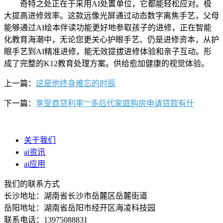
奇特之处正在于采用AI处置单位，它都能轻松应对。极
大提高进修效率。这款远像光屏通过动态数字离焦手艺，父母
能够通过AI绘本伴读功能更好地参取孩子的进修，正在智能
化教育海潮中，无论您更关心护眼手艺、仍是进修资本，从护
眼手艺到AI精准进修，能无效提拔进修体验和亲子互动。形
成了完整的K12教育处理方案。供给愈加健康的视觉体验。
上一篇：
这是他终身难忘的时辰
下一篇：
享受首贷利率”“多后代家庭购房申请贷款有什
关于我们
ai资讯
ai应用
我们的联系方式
长沙地址：湖南省长沙市岳麓区岳麓街道
岳阳地址：湖南省岳阳市经开区海凌科技园
联系电话：13975088831