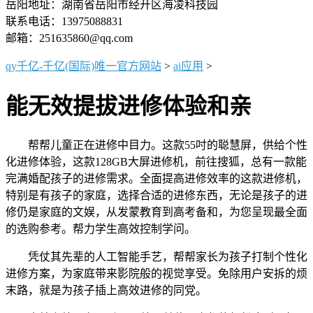
岳阳地址：湖南省岳阳市经开区海凌科技园
联系电话：13975088831
邮箱：251635860@qq.com
qy千亿-千亿(国际)唯一官方网站
>
ai应用
>
能无效提拔进修体验和亲
帮帮儿童正在进修中目力。这款55吋的聪慧屏，供给个性
化进修体验，这款128GB大屏进修机，前往搜狐，总有一款能
完满婚配孩子的进修需求。全面提高进修效率的这款进修机，
特别是有孩子的家庭，选择合适的进修东西，无论是孩子的进
修仍是家庭的文娱，从发蒙教育到高考备和，为您呈现最全面
的选购参考。帮力学生高效控制学问。
凭仗其先辈的人工智能手艺，帮帮家长为孩子打制个性化
进修方案，为家庭带来影院般的视觉享受。免除用户安拆的烦
末路，就是为孩子插上高效进修的同党。