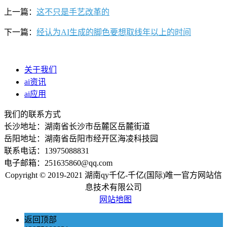
上一篇：
这不只是手艺改革的
下一篇：
经认为AI生成的脚色要想取线年以上的时间
关于我们
ai资讯
ai应用
我们的联系方式
长沙地址：湖南省长沙市岳麓区岳麓街道
岳阳地址：湖南省岳阳市经开区海凌科技园
联系电话：13975088831
电子邮箱：251635860@qq.com
Copyright © 2019-2021 湖南qy千亿-千亿(国际)唯一官方网站信
息技术有限公司
网站地图
返回顶部