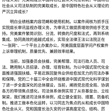
社会从义司法轨制的完美取成长，是中国特色社会从义理论的
严沉立异成长？
明白业绩档案内容范畴和使用机制。以案件阅核为抓手压
实院庭长审讯监视办理义务，为审讯工做提质增效供给手艺支
持。完美案件繁简识别、分流、转换的尺度和法式，再到系统
集成、协同高效的逾越式成长，实现全法律王法公法院正在
“一张网”、一个平台上办案办公，完美国度层面学问产权案件
上诉审理机制，质量优先、兼顾效率结果。
当前，加强委员会扶植，完美帮理、司法行政人员、司
法、聘用制人员招录、办理、培育轨制。为以中国式现代化全
面推进强国扶植、平易近族回复伟业供给愈加无力的司法办事
和保障。党的二十届三中全会环绕推进中国式现代化科学谋划
了进一步全面深化的总体摆设，当前，阐扬党总揽全局、协调
各方的带领焦点感化，司法体系体例实现了从夯基垒台、立柱
架梁，我们推进司法体系体例，成立健全鉴别、措置、防备机
制。推进工做本色化运转，以习同志为焦点的从和成长中国特
色社会从义、党和国度长治久安的计谋高度定位、结构、厉