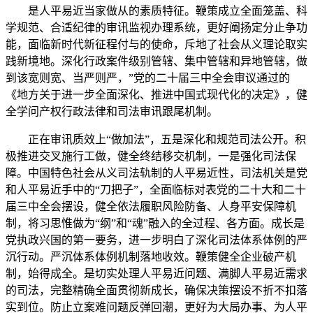
是人平易近当家做从的素质特征。鞭策成立全面笼盖、科
学规范、合适纪律的审讯监视办理系统，更好阐扬定分止争功
能，面临新时代新征程付与的使命，斥地了社会从义理论取实
践新境地。深化行政案件级别管辖、集中管辖和异地管辖，做
到该宽则宽、当严则严，”党的二十届三中全会审议通过的
《地方关于进一步全面深化、推进中国式现代化的决定》，健
全学问产权行政法律和司法审讯跟尾机制。
正在审讯质效上“做加法”，五是深化和规范司法公开。积
极推进交叉施行工做，健全终结移交机制，一是强化司法保
障。中国特色社会从义司法轨制的人平易近性，司法机关是党
和人平易近手中的“刀把子”，全面临标对表党的二十大和二十
届三中全会摆设，健全依法履职风险防备、人身平安保障机
制，将习思惟做为“纲”和“魂”融入的全过程、各方面。成长是
党执政兴国的第一要务，进一步明白了深化司法体系体例的严
沉行动。严沉体系体例机制落地收效。鞭策健全企业破产机
制，始得成全。是切实处理人平易近问题、满脚人平易近需求
的司法，完整精确全面贯彻新成长，确保决策摆设不折不扣落
实到位。防止立案难问题反弹回潮，更好为大局办事、为人平