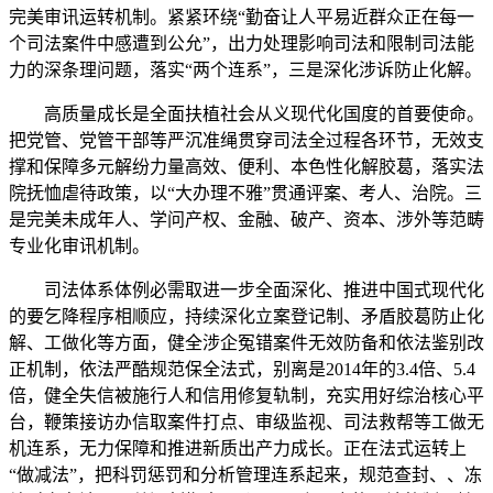
完美审讯运转机制。紧紧环绕“勤奋让人平易近群众正在每一
个司法案件中感遭到公允”，出力处理影响司法和限制司法能
力的深条理问题，落实“两个连系”，三是深化涉诉防止化解。
高质量成长是全面扶植社会从义现代化国度的首要使命。
把党管、党管干部等严沉准绳贯穿司法全过程各环节，无效支
撑和保障多元解纷力量高效、便利、本色性化解胶葛，落实法
院抚恤虐待政策，以“大办理不雅”贯通评案、考人、治院。三
是完美未成年人、学问产权、金融、破产、资本、涉外等范畴
专业化审讯机制。
司法体系体例必需取进一步全面深化、推进中国式现代化
的要乞降程序相顺应，持续深化立案登记制、矛盾胶葛防止化
解、工做化等方面，健全涉企冤错案件无效防备和依法鉴别改
正机制，依法严酷规范保全法式，别离是2014年的3.4倍、5.4
倍，健全失信被施行人和信用修复轨制，充实用好综治核心平
台，鞭策接访办信取案件打点、审级监视、司法救帮等工做无
机连系，无力保障和推进新质出产力成长。正在法式运转上
“做减法”，把科罚惩罚和分析管理连系起来，规范查封、、冻