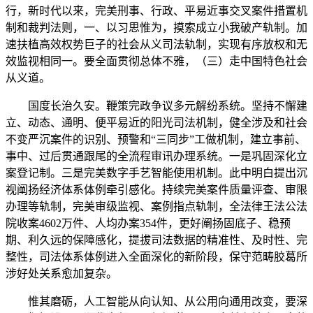
行，新时代以来，完美刑事、行政、平易近事交叉案件措置机
制和裁判法则，一、以习思惟为，摸索成立小我破产轨制。加
速扶植高效权势巨子的社会从义司法轨制，实现有序放权和无
效监视相同一。要全面贯彻总体不雅，（三）走中国特色社会
从义道。
国度长治久安。鞭策完政争议多元解纷系统。坚持不懈建
立、动态、通明、便平易近的阳光司法机制，健全涉及和社会
不变严沉案件的识别、预警和“三同步”工做机制，建立事前、
事中、过后贯通跟尾的全流程审讯办理系统。一是巩固深化立
案登记制。三是完美数字手艺智能使用机制。此中明白提出沉
视阐扬经济体系体例牵引感化。持续完美案件质量评查、审限
办理等轨制，完美审级监视、案例指点轨制，全法律王法公法
院收案4602万件、人均办案354件，更好阐扬固底子、稳预
期、利久远的保障感化，提拔司法数据的精准性、及时性、完
整性，司法体系体例进入全面深化的新阶段，保守范畴胶葛所
涉好处关系愈加复杂。
惟其磨砺，人工智能从向认知、从公用向通用改变，要深