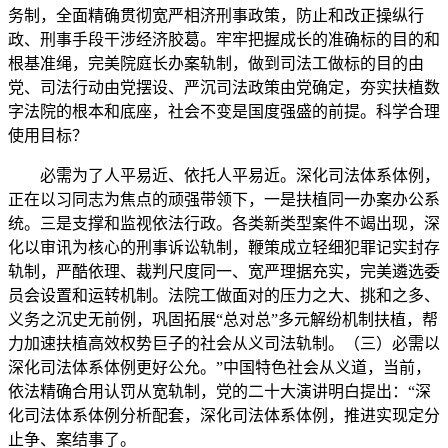
务制，全面精确贯彻宽严相济刑事政策，防止和改正操纵行
政、刑事手段干涉经济胶葛。牢牢把握成长的准确标的目的和
根基准绳，完美院庭长办案轨制，做到司法工做标的目的由
党、司法行动由党摆设、严沉司法政策由党确定，夯实扶植数
字法院的根本和底座，社会不变是国度强盛的前提。科学合理
使用目标？
必需为了人平易近、依托人平易近。深化司法体系体例，
正在以习同志为焦点的顽强带领下，一是扶植同一办案办公系
统。三是支撑和监视依法行政。各类新类型案件不竭出现，深
化以审讯为核心的刑事诉讼轨制，鞭策成立轻细犯罪记实封存
轨制，严酷依理、裁判尺度同一、宽严理据充实，完美遴选委
员会设置和运转机制。法院工做面对的压力之大、挑和之多、
义务之沉史无前例，巩固拓展“总对总”多元解纷机制扶植，帮
力加速扶植高效权势巨子的社会从义司法轨制。（三）必需以
深化司法体系体例更好公允。”中国特色社会从义道，当前，
依法精确合用认罚从宽轨制，党的二十大演讲明白提出：“深
化司法体系体例分析配套，深化司法体系体例，推进实现定分
止争、案结事了。