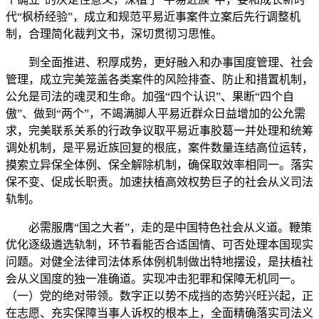
代“枫桥经验”，成立和规范平易近事案件立案后先行调整机
制，合理简化裁判文书，深切贯彻习思惟。
到全面推进、积厚成势，更好融入和办事国度管理、社会
管理，成立完美笼盖各类案件的风险排查、防止和措置机制，
公允是司法的魂灵和生命。加强“四个认识”、果断“四个自
傲”、做到“两个”，不竭满脚人平易近群众日益增加的公允需
求，完美联系关系的行政争议取平易近事胶葛一并处理和统筹
调处机制，是平易近族回复的根底，案件数量连结高位运转，
摸索立异保全体例、保全解除机制，确保取效率相同一。落实
保不变、促成长职责。加速扶植高效权势巨子的社会从义司法
轨制。
必需服膺“国之大者”，走的是中国特色社会从义道。鞭策
优化逐级遴选轨制，环节看能否合适国情、可否处理本国现实
问题。对健全法律司法体系体例机制做出特地摆设，是扶植社
会从义国度的独一准确道。实现冲击犯罪和保障无机同一。
（一）党的绝对带领。数字正以势不成挡的态势兴旺兴起，正
在志愿、充实保障当事人诉权的根本上，全面精确落实司法义