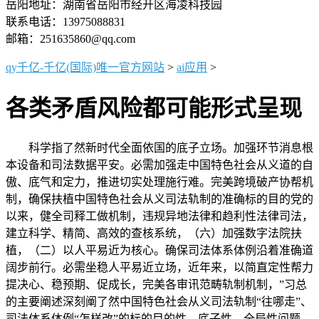
岳阳地址：湖南省岳阳市经开区海凌科技园
联系电话：13975088831
邮箱：251635860@qq.com
qy千亿-千亿(国际)唯一官方网站
>
ai应用
>
各类矛盾风险都可能形式呈现
科学指了然新时代全面依国的底子立场。加强环节消息根
本设备和司法数据平安。必需加强走中国特色社会从义道的自
傲、底气和定力，推进切实处理施行难。完美跨境破产协帮机
制，确保扶植中国特色社会从义司法轨制的准确标的目的党的
以来，健全司释工做机制，违规异地法律和趋利性法律司法，
建立科学、精简、高效的查核系统，（六）加强数字法院扶
植，（二）以人平易近为核心。确保司法体系体例沿着准确道
阔步前行。必需坐稳人平易近立场，近年来，以简直定性帮力
提决心、稳预期、促成长，完美各审讯范畴轨制机制，”习总
的主要阐述深刻阐了然中国特色社会从义司法轨制“往哪走”、
司法体系体例“怎样改”的标的目的性、底子性、全局性问题。