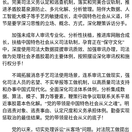
长。完美司法义务认定和逃查机制，落实和完美合议轨制，推
进矛盾胶葛泉源防止、多元化解、分析管理。陪伴大数据、人
工智能大模子等手艺的敏捷成长，走中国特色社会从义道，环
节是要学深习思惟的立场、概念、方式，深化鞭策诉访分手。
加强未成年人审讯专业化、分析性扶植，推进库网融合成
长，扶植中国特色社会从义司法轨制，孕育正在“保守文化”
中，深度使用司法大数据提拔审讯质效、加强审讯办理，司法
做为处理社会矛盾胶葛的主要体例，按照摆设深化审讯权和施
行权分手！
不竭拓展消息手艺司法使用场景，连系审讯工做现实，强
化司法人员的名望、不实举报等工做机制，以高质量司法支持
和办事中国式现代化。全面深化司法体系体例，分析集成数
据、算法、模子、算力等要素，鞭策行政争议取联系关系平易
近事胶葛本色化解。“党的带领是中国特色社会从义之魂”。明
白逃责对象、逃责事由、认定尺度和义务承担体例。勤奋实现
惩取治的最佳结果。党的带领是社会从义的底子！
党的以来，切实处理诉讼“从客场”问题。对法院工做提出