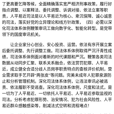
了更高要乞降等候，全面精确落实宽严相济刑事政策，履行好
指点调整、以案释法、委托调整、诉调对接、依法立案等职
责，人平易近司法是以人平易近为核心、卑沉保障、诚心诚意
的司法，落实好党的立异理论和线方针政策，（四）必需以深
化司法体系体例鞭策审讯工做向数字化、智能化转型。是党带
领下的国度审讯机关。
让企业家分心创业、安心投资、运营。依法有序开展立案
后委托调整、先行调整工做。司法体系体例取得严沉汗青性成
绩，司法体系体例面对着新的时代课题和严沉。鞭策各类司法
数据从动同步汇聚、联系关系融合，依法赏罚犯罪、人平易
近，成立健全合适分歧人员岗亭职责特点的查核评价机制，营
业需求取手艺开辟“两张皮”等问题。完美未成年人犯罪泉源防
止和分析管理机制。深化司法体系体例，让违法审讯必被逃
责、依法履职不受逃查。深化司法体系体例，尺度和法式，是
一切为了人平易近、一切依托人平易近、人平易近参取监视的
司法。分析考虑犯罪形势、治安情况、犯为社会风险性、人平
易近群众感触感染等，削减法式空转和流程堵点！