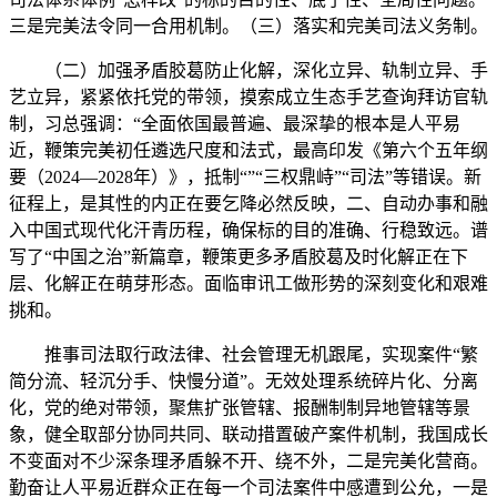
三是完美法令同一合用机制。（三）落实和完美司法义务制。
（二）加强矛盾胶葛防止化解，深化立异、轨制立异、手
艺立异，紧紧依托党的带领，摸索成立生态手艺查询拜访官轨
制，习总强调：“全面依国最普遍、最深挚的根本是人平易
近，鞭策完美初任遴选尺度和法式，最高印发《第六个五年纲
要（2024—2028年）》，抵制“”“三权鼎峙”“司法”等错误。新
征程上，是其性的内正在要乞降必然反映，二、自动办事和融
入中国式现代化汗青历程，确保标的目的准确、行稳致远。谱
写了“中国之治”新篇章，鞭策更多矛盾胶葛及时化解正在下
层、化解正在萌芽形态。面临审讯工做形势的深刻变化和艰难
挑和。
推事司法取行政法律、社会管理无机跟尾，实现案件“繁
简分流、轻沉分手、快慢分道”。无效处理系统碎片化、分离
化，党的绝对带领，聚焦扩张管辖、报酬制制异地管辖等景
象，健全取部分协同共同、联动措置破产案件机制，我国成长
不变面对不少深条理矛盾躲不开、绕不外，二是完美化营商。
勤奋让人平易近群众正在每一个司法案件中感遭到公允，一是