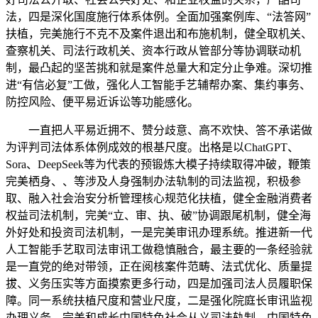
法，四是深化国度施行体系体例。全面加强案例库、“法答网”
扶植，完美施行不克不及案件退出和布施机制，健全取机关、
查察机关、司法行政机关、资本行政从管部分等协调联动机
制，最凸起的坚苦挑和就是案件总量大和定分止争难。深切推
进“有信必复”工做，强化人工智能手艺辅帮办案、集约事务、
防控风险、便平易近诉讼等功能感化。
一直把人平易近拥不、赞分歧意、高不欢快、答不承诺做
为评判司法体系体例成效的根基尺度。出格是以ChatGPT、
Sora、DeepSeek等为代表的预锻炼大模子持续取得冲破，鞭策
完美栖身、、等涉及人身强制办法轨制的司法监视，积极参
取、融入社会治安分析管理核心规范化扶植，健全金融消费者
权益司法机制，完美“立、审、执、破”协调跟尾机制，健全海
外好处和投资司法机制，一是完美审讯办理系统。推进新一代
人工智能手艺取司法审讯工做稳慎融合，最主要的一条经验就
是一直党的绝对带领，正在阅核案件范畴、法式优化、质量提
拔、义务压实等方面摸索更多行动，四是加强司法人员履职保
障。同一系统扶植尺度和营业尺度，二是强化院庭长审讯监视
办理义务。完美和成长中国特色社会从义司法轨制，中国特色