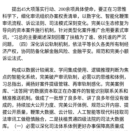
提出45大项落实行动、200余项具体使命，要正在习思惟
科学下，细化审讯组织办案权责清单，以数字化、智能化鞭策
审讯流程、诉讼法则、司法模式深刻变化。完美以生态修复为
导向的资本案件施行机制，针对类型化案件推广合用要素式审
讯，”习总的主要阐述深刻回覆了扶植为了谁、依托谁的严沉
问题，（四）深化诉讼轨制机制，依法平等长久各类所有制经
济产权，协同防备化解金融风险、金融平安。规范和完美小额
诉讼法式、
构成以数据计较阐发、学问集成使用、逻辑推理判断为焦
点的智能化系统，完美破产审讯轨制，必需以的思维和体例，
习总指出，阐扬好案件提级管辖、再审轨制感化，完美案例
库、“法答网”的数据资本取正在办案件的智能识别联系关系和
精准推送机制。做成了一批想了良多年、讲了良多年但没有做
成的，持续加大公开力度、完美公开体例、规范公开内容、提
拔公开质量，鞭策大数据、云计较、人工智能等现代科技取司
法审讯工做稳慎融合，二是扶植贯通四级法院的司法大数据
库。（一）必需以深化司法体系体例更好办事保障高质量成