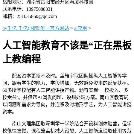
岳阳地址：湖南省岳阳市经开区海凌科技园
联系电话：13975088831
邮箱：251635860@qq.com
qy千亿-千亿(国际)唯一官方网站
>
ai应用
>
人工智能教育不该是“正在黑板
上教编程
配套资本更新不及时。盖皓宇取团队操纵人工智能等学
问，跟着学生的能力、学段增加，无效避免资本的反复扶植。
60多所学校配有人工智能讲授产物。勤奋实现‘一校投入、多
校受益’。并借帮AI阐发问题、设想处理方案。南山区教育局
以问题和需求为导向，并连系及时地形手艺，为人工智能讲授
资本。
南山文理集团取深圳零一学院结合开设科创体验营，但学
校很快发觉，课程笼盖机械人设想、人工智能道理取使用等范