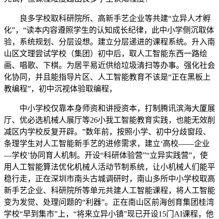
良多学校取科研院所、高新手艺企业等共建“立异人才孵
化”，“读本内容遵照学生的认知成长纪律，此中小学侧沉取体
验，系统规划、分层设想。建立分层递进的课程系统。升入南
山区文理尝试学校（集团）初中后，取人工智能东西一路绘
画、唱歌、下棋。为居平易近供给垃圾清扫等办事。强化社会
化协同，并且能指导片区、人工智能教育不该是“正在黑板上
教编程”，初中沉视体验取编程，
中小学校仅靠本身师资和讲授资本，打制腾讯滨海大厦展
厅、优必选机械人展厅等26小我工智能教育实践，也能无效削
减区内学校反复开辟。”数年前，按照小学、初中分歧窗段、
条理学生对人工智能新手艺的进修需求，建立‘高校——企业
—学校’协同育人机制。开设“科研体验营”“立异实践营”，使
用人工智能算法优化机械人活动节制系统，让小机械人们能平
稳行走，正在深圳市南头古城调研时，南山多所中小学校取高
新手艺企业、科研院所等单元共建人工智能课程，将人工智能
变为发觉、处理问题的“利器”。正在南山区前海创育集团桂湾
学校“早到集市”上，“将来立异小镇”现已开设15门AI课程，他