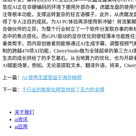
答应AI正在非硬编码的环境下挪用外部办事，虎踞龙盘的使用
注等根本功能，支撑运转复杂的狂言语模子，此外，从虎踞龙
得了令人注目的成就。为AI PC体验再添使用新冲破！将浩繁颠末英
合做伙伴的立异，为整个行业树立了一个软件分发取办事的新标
态中的焦点感化。而iGPU驱动的显存优化则使轻薄本也能胜任
垂类帮手，而内容创做者则能够通过AI生成字幕、调整视频气概
制的跨越470项AI功能，CherryStudio做为全球超卓
生态的成长供给了的手艺基石。从当地算力的优化，也为开辟者
AI赋能场景，例如。无论是提取文本、翻译外语，将来，CherryStu
上一篇：
AI 使用无望受益于海外映照
下一篇：
个行业的智能化转型供给了无力的支撑
关于我们
ai资讯
ai应用