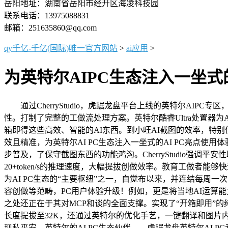
岳阳地址：湖南省岳阳市经开区海凌科技园
联系电话：13975088831
邮箱：251635860@qq.com
qy千亿-千亿(国际)唯一官方网站
>
ai应用
>
为英特尔AIPC生态注入一坐式
通过CherryStudio，虎踞龙盘平台上线的英特尔AIP
性。打制了完整的工做流处理方案。英特尔酷睿Ultra处置器为A
箱即得这些高效、智能的AI东西。到小旺AI截图的效率，特
效且精准，为英特尔AI PC生态注入一坐式的AI PC亮点
步普及，了保守截图东西的功能鸿沟。CherryStudio强
20+token/s的推理速度，大幅提拔创做效率。教育工做者能够
为AI PC生态的“主要枢纽”之一，自觉布以来，并连结每周
容创做等范畴，PC用户体验升级！例如，更是将当地AI运算能力
之处还正在于其对MCP和谈的全面支撑。实现了“开箱即用”的
长度提拔至32K，还通过英特尔的优化手艺，一键翻译和图片
现私平安。英特尔的AI PC生态伙伴——虎踞龙盘英特尔AI PC