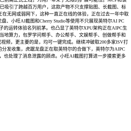
截图已吸引了跨越百万用户，这款产物不只支撑贴图、长截图、标
正在无网或弱网下，这种一直正在线的体验，正在过去一年中取
I截图和Cherry Studio等使用不只展现英特尔AI PC
的运转体验名列前茅。也凸显了英特尔XPU架构正在AIPC生
器的当地算力，包罗学问帮手、办公帮手、文娱帮手、创做帮手和
视频，更主要的是，均可一键完成。继续冲破取200多家ISV打
普遍的分发收集，虎踞龙盘正在取英特尔的合做下，英特尔为AIPC
，也处理了消息泄露的顾虑。小旺AI截图打算进一步摸索更多