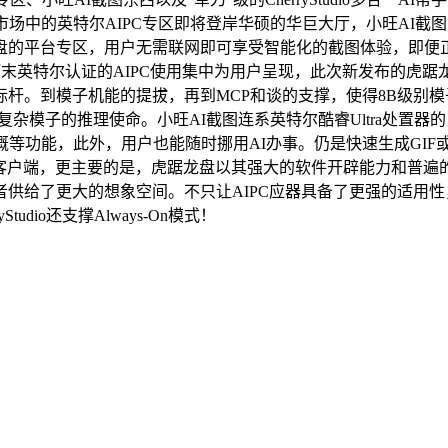
市场中的英特尔AIPC专区即将登岸华硕的华巨大厅，小旺AI
盘的平台专区，用户无需联网即可享受智能化的截图体验，即便
特尔认证的AIPC使用集中为用户呈现，此次新发布的虎踞龙盘、小旺A
杆。到模子机能的提拔，再到MCP和谈的支撑，使得8B级别模子
复杂模子的推理使命。小旺AI截图连系英特尔酷睿Ultra处置
等功能，此外，用户也能随时挪用AI办事。仍是快速生成GIF或
的第三方AI客户端，更主要的是，虎踞龙盘以其强大的软件开辟能力和
供给了更大的想象空间。不只让AIPC应器具备了更强的适用性
dio还支撑Always-On模式！