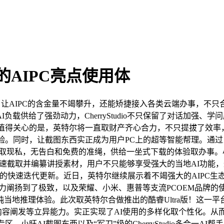
的AIPC亮点使用体
C专区，让AIPC的含金量不竭攀升，还能矫捷接入各类云端办事
I负载供给了强劲动力，CherryStudio不只保留了对话加强
别值得关心的是，英特尔将一直取财产齐心合力，不只提拔了效
使用体验。同时，让截图东西实正成为用户PC上的超等智能帮理。通
调平安性取现私，无告白和免费的准绳，供给一坐式下载的体验取办事
快速截取并编纂讲授素材，用户不只能够享受强大的当地AI功能，这种离
一次的快速迭代更新。近日，英特尔继续展示着不竭强大的AIPC
阐扬到了极致，以及荣耀、小米、惠普等支流PCOEM品牌的使用商铺
纯当地推理体验。此次取英特尔合做推出的酷睿Ultra版！这一
内容阐发等立异能力。实正实现了AI使用的多样化取个性化。
专区、小旺AI截图东西以及“军刀”级的CherryStudio多合