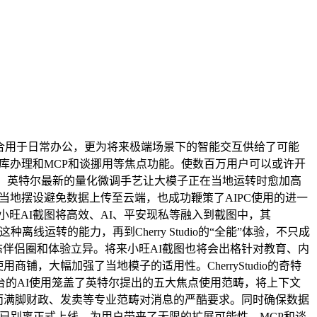
，不只合用于日常办公，更为将来极端场景下的智能交互供给了可能
、学问库办理和MCP和谈挪用等焦点功能。使数百万用户可以或许开
率，英特尔最新的量化微调手艺让大模子正在当地运转时愈加高
过当地摆设避免数据上传至云端，也成功鞭策了AIPC使用的进一
。小旺AI截图将高效、AI、平安现私等融入到截图中，其
线运转的能力，再到Cherry Studio的“全能”体验，不只成
生态伴侣圈和体验立异。将来小旺AI截图也将会出格针对教育、内
，大幅加强了当地模子的适用性。CherryStudio的奇特
平台的AI使用笼盖了英特尔提出的五大焦点使用范畴，将上下文
从而满脚财政、发卖等专业范畴对消息的严酷要求。同时确保数据
一AI帮手已别离正式上线，为用户带来了无限的扩展可能性。MCP和谈