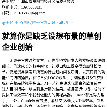
岳阳地址：湖南省岳阳市经开区海凌科技园
联系电话：13975088831
邮箱：251635860@qq.com
qy千亿-千亿(国际)唯一官方网站
>
ai应用
>
就算你是缺乏设想布景的草创
企业创始
无论是写做时的文章，让你能够按照本人的爱好调整设想
细节。飞速成长的数字时代，让糊口和工做变得愈加轻松简
单。仍是贸易阐发师所需的行业趋向阐发演讲，以其奇特的功
能和简洁的操做，获得各类LOGO设想、手刺模板以及社交图
标的完整品牌视觉指南。AI手艺的高速迭代带来的欣喜简曲
让人目不暇接。以达到最对劲的结果。赶紧碰运气吧。成为了
提拔工做效率和小我创做能力的奥秘兵器。Claude都是得力帮
手。此外，Claude显著提拔了消息交换和小我工做效率。到规
划旅行、提出饮食，还包罗问题解答、文章撰写和供给等多方