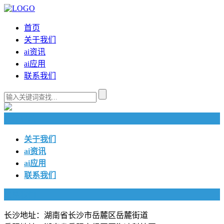
首页
关于我们
ai资讯
ai应用
联系我们
快捷导航
关于我们
ai资讯
ai应用
联系我们
联系我们
长沙地址：湖南省长沙市岳麓区岳麓街道