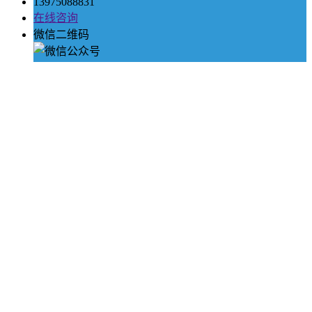
13975088831
在线咨询
微信二维码