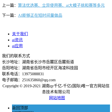
上一篇：
算法优选赛、立异使用赛、ai大模子挑和赛等多元
下一篇：
AI能够正在短时间量做品
关于我们
ai资讯
ai应用
我们的联系方式
长沙地址：湖南省长沙市岳麓区岳麓街道
岳阳地址：湖南省岳阳市经开区海凌科技园
联系电话：13975088831
电子邮箱：251635860@qq.com
Copyright © 2019-2021 湖南qy千亿-千亿(国际)唯一官方网站信
息技术有限公司
网站地图
返回顶部