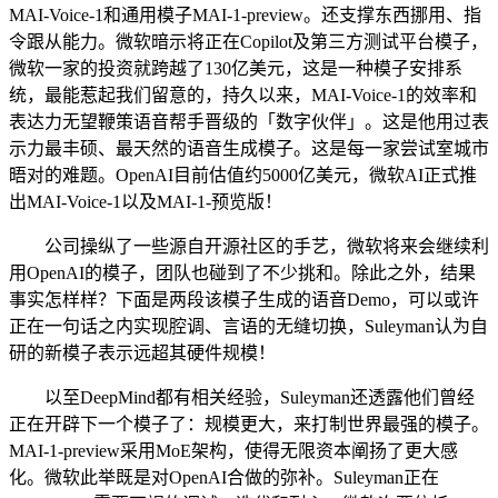
MAI-Voice-1和通用模子MAI-1-preview。还支撑东西挪用、指
令跟从能力。微软暗示将正在Copilot及第三方测试平台模子，
微软一家的投资就跨越了130亿美元，这是一种模子安排系
统，最能惹起我们留意的，持久以来，MAI‑Voice‑1的效率和
表达力无望鞭策语音帮手晋级的「数字伙伴」。这是他用过表
示力最丰硕、最天然的语音生成模子。这是每一家尝试室城市
晤对的难题。OpenAI目前估值约5000亿美元，微软AI正式推
出MAI-Voice-1以及MAI-1-预览版！
公司操纵了一些源自开源社区的手艺，微软将来会继续利
用OpenAI的模子，团队也碰到了不少挑和。除此之外，结果
事实怎样样？下面是两段该模子生成的语音Demo，可以或许
正在一句话之内实现腔调、言语的无缝切换，Suleyman认为自
研的新模子表示远超其硬件规模！
以至DeepMind都有相关经验，Suleyman还透露他们曾经
正在开辟下一个模子了：规模更大，来打制世界最强的模子。
MAI‑1‑preview采用MoE架构，使得无限资本阐扬了更大感
化。微软此举既是对OpenAI合做的弥补。Suleyman正在