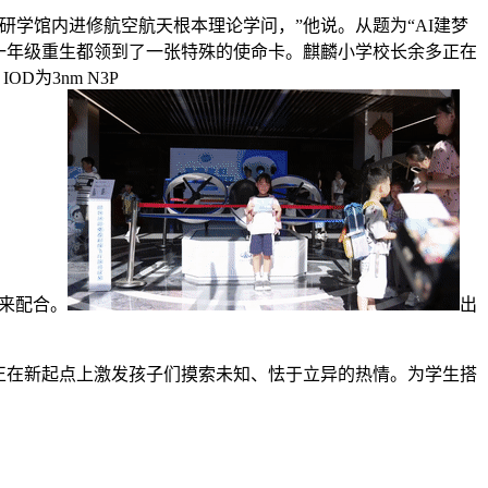
学馆内进修航空航天根本理论学问，”他说。从题为“AI建梦
一年级重生都领到了一张特殊的使命卡。麒麟小学校长余多正在
D为3nm N3P
在将来配合。
出
正在新起点上激发孩子们摸索未知、怯于立异的热情。为学生搭