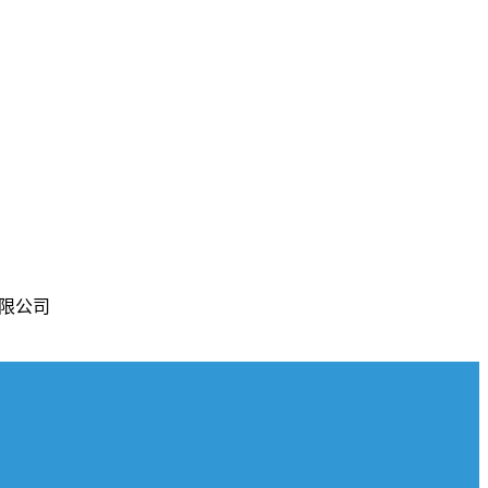
术有限公司