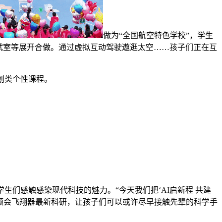
做为“全国航空特色学校”，学生
试室等展开合做。通过虚拟互动驾驶遨逛太空……孩子们正在互
创类个性课程。
学生们感触感染现代科技的魅力。“今天我们把‘AI启新程 共建
能领会飞翔器最新科研，让孩子们可以或许尽早接触先辈的科学手