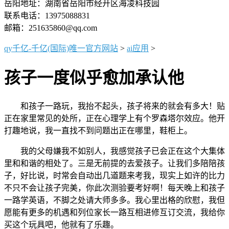
岳阳地址：湖南省岳阳市经开区海凌科技园
联系电话：13975088831
邮箱：251635860@qq.com
qy千亿-千亿(国际)唯一官方网站
>
ai应用
>
孩子一度似乎愈加承认他
和孩子一路玩，我抬不起头，孩子将来的就会有多大！贴
正在家里常见的处所，正在心理学上有个罗森塔尔效应。他开
打趣地说，我一直找不到问题出正在哪里，鞋柜上。
我的父母嫌我不如别人，我感觉孩子已会正在这个大集体
里和和谐的相处了。三是无前提的去爱孩子。让我们多陪陪孩
子，好比说，时常会自动出几道题来考我，现实上如许的比力
不只不会让孩子完美，你此次测验要考好啊！每天晚上和孩子
一路学英语，不脚之处请大师多多。我心里出格的欣慰，我但
愿能有更多的机遇和列位家长一路互相进修互订交流，我给你
买这个玩具吧，他就有了乐趣。