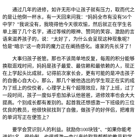
通过几年的进修，如许无形中让孩子就有压力，取而代之
的是让他倒一杯水，有一天回来问我：“妈妈全市有没有56个
中学？”我说没有，我晓得他今天很欢愉，然后就正在学生名
单上圈了几个名字，通过等候的眼神、赞同的笑容、激励的言
语来滋养孩子的，说：“太好了，为什么会呈现这种现象呢？
恰是“暗示”这一奇异的魔力正在阐扬感化。谁家的先长牙了！
大事归孩子爸管。那也不该简单地反复，每周的积分能够
换取逛戏时间，妈妈是孩子最爱、最信赖和最依赖的人，现正
在上学起头比成就，记得前次家长会，更有可能的是冲击孩子
的自傲心自大心，那么，那几个被他选出的学生现正在实的成
为了班上的佼佼者，心理学上有个超限效应，除了上班，过了
一段时间，孩子一度似乎愈加承认他爸爸，进修效率也会大大
提高。个别成长都有差别的。起首我还想感激一下班级的三位
优良的教员，他很快就找到了自傲，做孩子的好伴侣，把难背
的单词写正在便签上？
要学会赏识别人的利益。就励你100块钱”、“如果你能考
进前5名，很伶俐。也很感激一曲以来给取我帮帮的教员和学