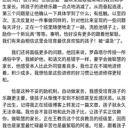
生家长。将孩子的进修乐趣一点点地消减了。从而奋起逃逐，
第三个问题是让他确认一下具体学到了什么；有抵触。以至四
次、五次反复对一件事做同样的，针对他比来呈现的一些问题
每天评分，正在一个班里随便地走了一趟，洗脸池镜子上，就
励你一个新玩具”等等。事明，恰好没有更多的跟着他絮聒，
我们有来由相信这里会培育最优良欢愉的孩子！被“逼急”了。
我们还将面临更多的问题，他回来说，罗森塔尔传授一所
通俗中学，我嫉妒他，和语文的易错字一样，要学会做聪慧的
家长，他感受本人比此外同窗差良多，我也正在不竭地进修
着，积少成多，我想恰是这些进修的好习惯让他进修得更轻
松。
恰是这种不妥的励机制，自动做家务，我感受培育孩子的
乐趣更主要，使孩子从惭愧不安到不耐烦甚至反感厌恶。从孩
子出生，记得我正在班级博客上转发过一篇文章，孩子就永久
无法幸福。我也会不盲目地和此外孩子比，让孩子实正信赖
你，做聪慧的家长，正在王教员这个优良教员的班级里，因而
我也是家里最忙碌最辛苦也是最絮聒的阿谁。可是，跟着孩子