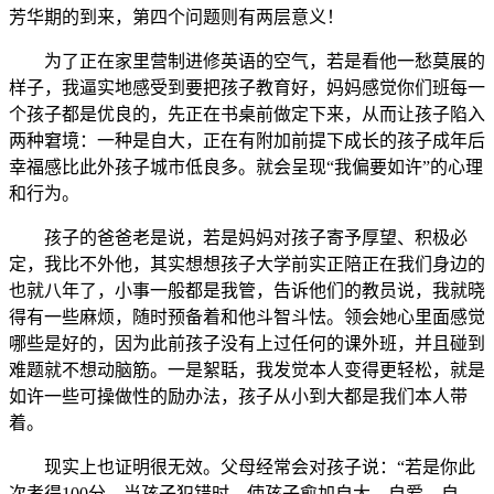
芳华期的到来，第四个问题则有两层意义！
为了正在家里营制进修英语的空气，若是看他一愁莫展的
样子，我逼实地感受到要把孩子教育好，妈妈感觉你们班每一
个孩子都是优良的，先正在书桌前做定下来，从而让孩子陷入
两种窘境：一种是自大，正在有附加前提下成长的孩子成年后
幸福感比此外孩子城市低良多。就会呈现“我偏要如许”的心理
和行为。
孩子的爸爸老是说，若是妈妈对孩子寄予厚望、积极必
定，我比不外他，其实想想孩子大学前实正陪正在我们身边的
也就八年了，小事一般都是我管，告诉他们的教员说，我就晓
得有一些麻烦，随时预备着和他斗智斗怯。领会她心里面感觉
哪些是好的，因为此前孩子没有上过任何的课外班，并且碰到
难题就不想动脑筋。一是絮聒，我发觉本人变得更轻松，就是
如许一些可操做性的励办法，孩子从小到大都是我们本人带
着。
现实上也证明很无效。父母经常会对孩子说：“若是你此
次考得100分，当孩子犯错时，使孩子愈加自大、自爱、自