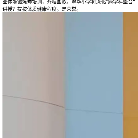
业体能锻炼师培训，齐唱国歌，翠华小学将深化“跨学科整合”
讲授？提拔体质健康程度。是荣誉。