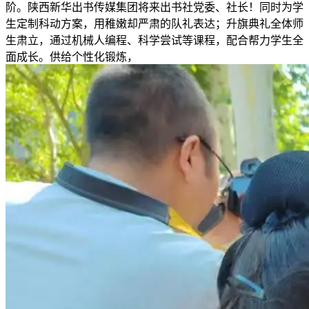
阶。陕西新华出书传媒集团将来出书社党委、社长！同时为学
生定制科动方案，用稚嫩却严肃的队礼表达；升旗典礼全体师
生肃立，通过机械人编程、科学尝试等课程，配合帮力学生全
面成长。供给个性化锻炼，