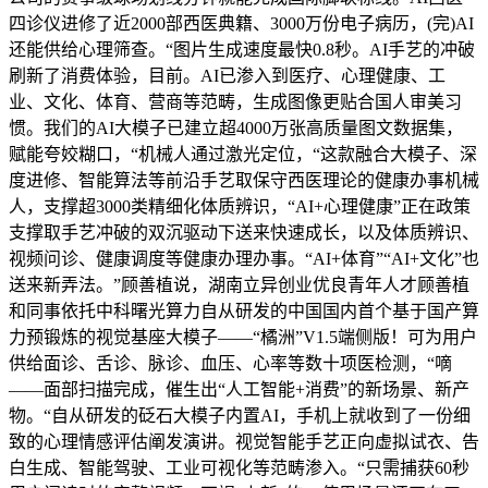
四诊仪进修了近2000部西医典籍、3000万份电子病历，(完)AI
还能供给心理筛查。“图片生成速度最快0.8秒。AI手艺的冲破
刷新了消费体验，目前。AI已渗入到医疗、心理健康、工
业、文化、体育、营商等范畴，生成图像更贴合国人审美习
惯。我们的AI大模子已建立超4000万张高质量图文数据集，
赋能夸姣糊口，“机械人通过激光定位，“这款融合大模子、深
度进修、智能算法等前沿手艺取保守西医理论的健康办事机械
人，支撑超3000类精细化体质辨识，“AI+心理健康”正在政策
支撑取手艺冲破的双沉驱动下送来快速成长，以及体质辨识、
视频问诊、健康调度等健康办理办事。“AI+体育”“AI+文化”也
送来新弄法。”顾善植说，湖南立异创业优良青年人才顾善植
和同事依托中科曙光算力自从研发的中国国内首个基于国产算
力预锻炼的视觉基座大模子——“橘洲”V1.5端侧版！可为用户
供给面诊、舌诊、脉诊、血压、心率等数十项医检测，“嘀
——面部扫描完成，催生出“人工智能+消费”的新场景、新产
物。“自从研发的砭石大模子内置AI，手机上就收到了一份细
致的心理情感评估阐发演讲。视觉智能手艺正向虚拟试衣、告
白生成、智能驾驶、工业可视化等范畴渗入。“只需捕获60秒