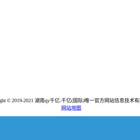
right © 2019-2021 湖南qy千亿-千亿(国际)唯一官方网站信息技
网站地图