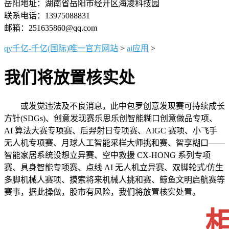
岳阳地址：湖南省岳阳市经开区海凌科技园
联系电话：13975088831
邮箱：251635860@qq.com
qy千亿-千亿(国际)唯一官方网站
>
ai应用
>
我们将放置核实处
或发觉违法及不良消息，此中包罗创意发现赛可持续成长
方针(SDGs)、创意发现赛乐思乐创智能糊口创意做品专项、
AI 算法大赛专项赛、后羿射日专项赛、AIGC 赛项、小飞手
无人机专项赛、月球人工智能采样大师挑和赛、智享糊口——
智能家居系统设想立异赛、空中救援 CX-HONG 系列专项
赛、具身智能专项赛、点线 AI 无人机立异赛、双脚轮式/仿生
多脚机械人赛项、摸索将来机械人挑和赛、鲸鱼文明启航赛等
赛事，据此操做，股市有风险，我们将放置核实处置。