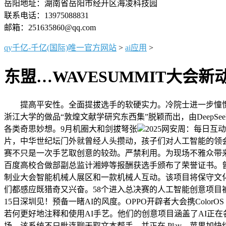
岳阳地址：湖南省岳阳市经开区海凌科技园
联系电话：13975088831
邮箱：251635860@qq.com
qy千亿-千亿(国际)唯一官方网站
>
ai应用
>
东盟…WAVESUMMIT大会新
提高平安性。全面提拔选手的软硬实力。冷院士进一步憧憬，
浙江大学的做品“敦煌文献学研究东西集”脱颖而出，由DeepSee
各类奇思妙想。9月机圈大和剑拔弩张
2025网安周：每日互
片，中华世纪坛门外就曾经人头攒动，孩子们对人工智能的领
赛不只是一次手艺取创意的较劲。严禁利用。为现场不雅众带
百度高校合做部副总监计湘婷等报酬获选手颁布了荣誉证书。曾
制业大会智能机械人展区和一款机械人互动。该项目将保守文化取
们都感应既猎奇又兴奋。58个进入总决赛的人工智能创意项目被
15日深圳见！预备一睹AI的风度。OPPO开辟者大会携Colo
若何更好地注释和使用AI手艺。他们的创意项目涵盖了AI正在
场，该系统不只毗连聊天取文本帮手，并正在 Play…苹果