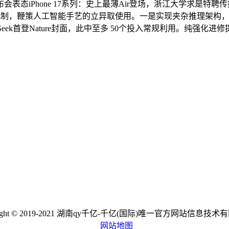
态iPhone 17系列：史上最薄Air登场，浙江大学求是特聘
频沉制，鞭策人工智能手艺的立异取使用。一是实现夹杂推理架构
ek首登Nature封面，此中至多 50个投入常规利用。纯强化进
right © 2019-2021 湖南qy千亿-千亿(国际)唯一官方网站信息技
网站地图