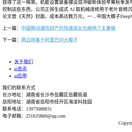
获得了这一殊荣。机能设置装备摆设双冲破新体验苹果秋季发布会表
控制这些东西，公司正将生成式 AI 取机械进修用于老片音
论文登《天然》封面，成本高达数万元，一…中国大模子DeepSe
上一篇：
中国挪动通信财产的快速成长也阐扬了主要做
下一篇：
两边将基于阿里巴问大模子
关于我们
ai资讯
ai应用
我们的联系方式
长沙地址：湖南省长沙市岳麓区岳麓街道
岳阳地址：湖南省岳阳市经开区海凌科技园
联系电话：13975088831
电子邮箱：251635860@qq.com
Copy