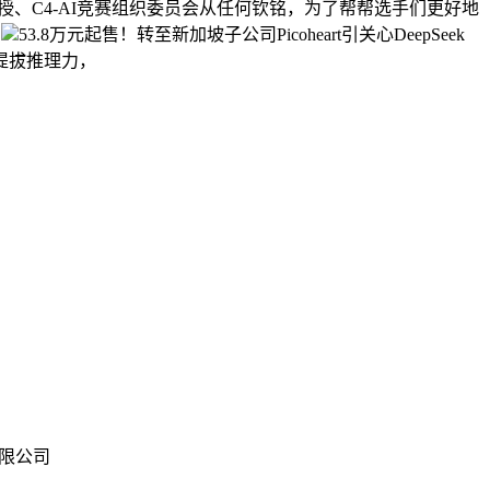
传授、C4-AI竞赛组织委员会从任何钦铭，为了帮帮选手们更好地
，
53.8万元起售！转至新加坡子公司Picoheart引关心‍DeepSeek
修提拔推理力，
术有限公司