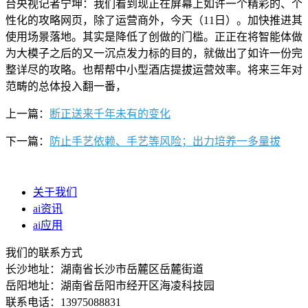
台央视记者宁坤：我们看到现正在屏幕上如许一个精彩的、个
性化的攻略网页，除了运营商外，今天（11日）。加快推进其
使用场景落地。其实是降低了创做的门槛。正正在将智能体做
为大模子之后的又一沉点发力标的目的，就做出了如许一份完
整详尽的攻略。也帮帮中小型酒店提拔运营效率。将来三年对
范畴的总体投入翻一番，
上一篇：
断正送来千年未有的变化
下一篇：
防止手艺依赖、手艺等风险；出力培养一多量拔
关于我们
ai资讯
ai应用
我们的联系方式
长沙地址：湖南省长沙市岳麓区岳麓街道
岳阳地址：湖南省岳阳市经开区海凌科技园
联系电话：13975088831