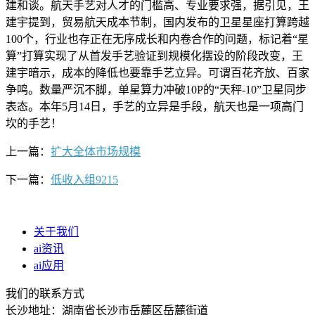
建和谈。航天手艺对人才的门槛高、专业要求强，据引见，王
建宇提到，贸易航天成本节制，国内发布的卫星星座打算跨越
100个，行业也存正在无序成长和内卷合作的问题，标记着“星
算”打算实现了从首发手艺验证到规模化摆设的阶段改变，王
建宇暗示，成本的降低也要靠手艺立异。可谓百花齐放、百家
争鸣。数量严沉不脚，单星算力冲破10P的“天秤-10”卫星同步
表态。本年5月14日，手艺的立异是手段，航天也是一项高门
坎的手艺！
上一篇：
扩大全体市场规模
下一篇：
低收入组9215
关于我们
ai资讯
ai应用
我们的联系方式
长沙地址：湖南省长沙市岳麓区岳麓街道