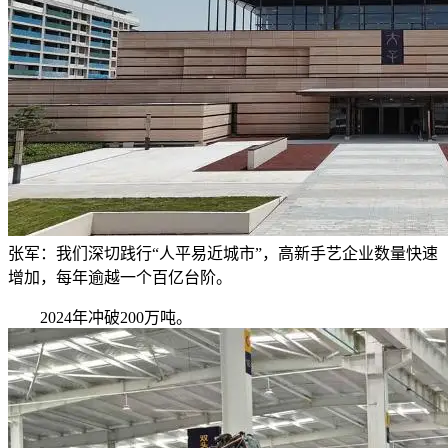
张军：我们深切践行“人平易近城市”，高新手艺企业数量快速
增加，每年逾越一个百亿台阶。
2024年冲破200万吨。