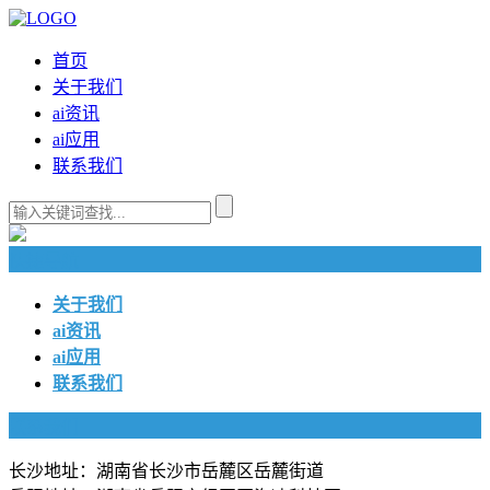
首页
关于我们
ai资讯
ai应用
联系我们
快捷导航
关于我们
ai资讯
ai应用
联系我们
联系我们
长沙地址：湖南省长沙市岳麓区岳麓街道