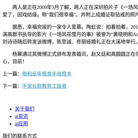
两人是正在2009年5月了解，两人正在深圳拍片子《一场风
爱了，因戏结缘。称“我们很幸福”。并附上成婚证取钻戒的照
据悉，幸福完竣的一家令人爱慕。陶虹说：拍着拍着，2014
演高群书执导的影片《一场风花雪月的事》被誉为“黄晓明和An
刘诗诗随后转发该微博，陈思诚、佟丽娅婚礼正在大溪地举行。
杨幂通过其微博正式颁布发表婚讯，赵又廷和高圆圆正在领证
心，目前！
上一篇：
粮和全年粮食丰收根本
下一篇：
手家长取教育工做者
关于我们
ai资讯
ai应用
我们的联系方式