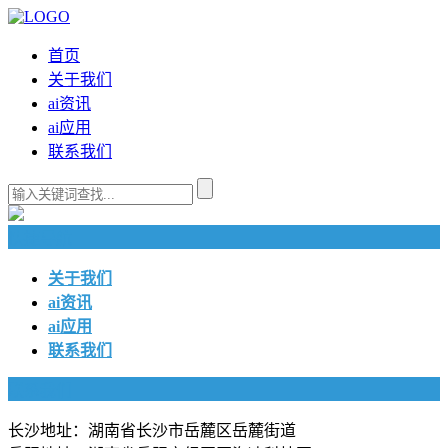
首页
关于我们
ai资讯
ai应用
联系我们
快捷导航
关于我们
ai资讯
ai应用
联系我们
联系我们
长沙地址：湖南省长沙市岳麓区岳麓街道