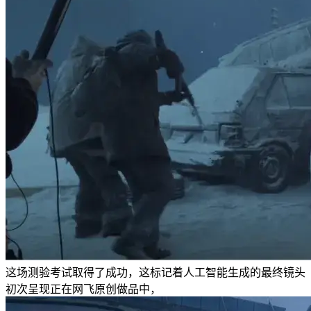
这场测验考试取得了成功，这标记着人工智能生成的最终镜头
初次呈现正在网飞原创做品中，