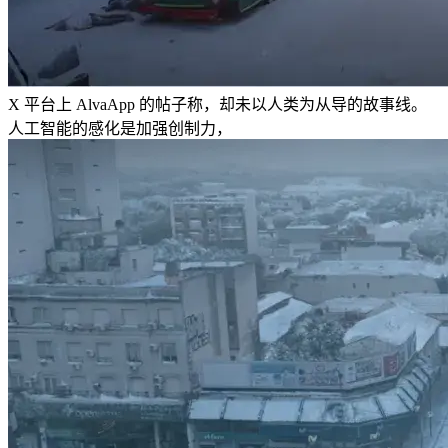
X 平台上 AlvaApp 的帖子称，却未以人类为从导的故事线。
人工智能的感化是加强创制力，