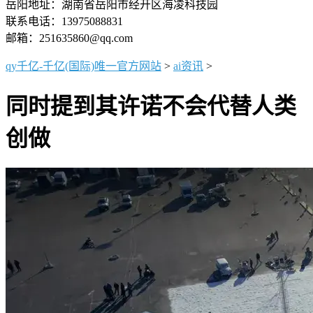
岳阳地址：湖南省岳阳市经开区海凌科技园
联系电话：13975088831
邮箱：251635860@qq.com
qy千亿-千亿(国际)唯一官方网站
>
ai资讯
>
同时提到其许诺不会代替人类
创做