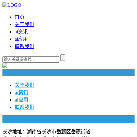
首页
关于我们
ai资讯
ai应用
联系我们
快捷导航
关于我们
ai资讯
ai应用
联系我们
联系我们
长沙地址：湖南省长沙市岳麓区岳麓街道