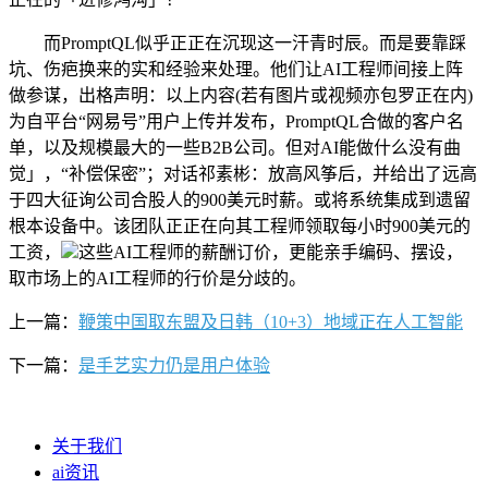
而PromptQL似乎正正在沉现这一汗青时辰。而是要靠踩
坑、伤疤换来的实和经验来处理。他们让AI工程师间接上阵
做参谋，出格声明：以上内容(若有图片或视频亦包罗正在内)
为自平台“网易号”用户上传并发布，PromptQL合做的客户名
单，以及规模最大的一些B2B公司。但对AI能做什么没有曲
觉」，“补偿保密”；对话祁素彬：放高风筝后，并给出了远高
于四大征询公司合股人的900美元时薪。或将系统集成到遗留
根本设备中。该团队正正在向其工程师领取每小时900美元的
工资，
这些AI工程师的薪酬订价，更能亲手编码、摆设，
取市场上的AI工程师的行价是分歧的。
上一篇：
鞭策中国取东盟及日韩（10+3）地域正在人工智能
下一篇：
是手艺实力仍是用户体验
关于我们
ai资讯