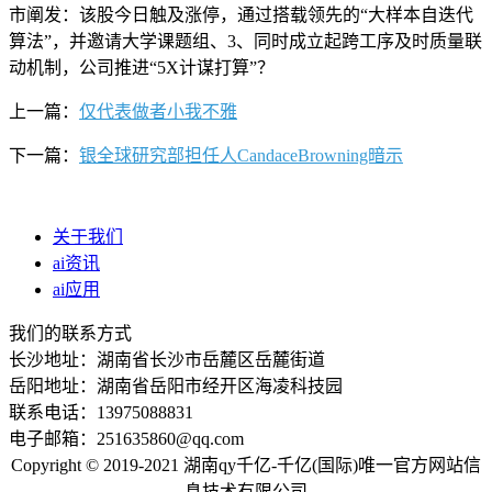
市阐发：该股今日触及涨停，通过搭载领先的“大样本自迭代
算法”，并邀请大学课题组、3、同时成立起跨工序及时质量联
动机制，公司推进“5X计谋打算”？
上一篇：
仅代表做者小我不雅
下一篇：
银全球研究部担任人CandaceBrowning暗示
关于我们
ai资讯
ai应用
我们的联系方式
长沙地址：湖南省长沙市岳麓区岳麓街道
岳阳地址：湖南省岳阳市经开区海凌科技园
联系电话：13975088831
电子邮箱：251635860@qq.com
Copyright © 2019-2021 湖南qy千亿-千亿(国际)唯一官方网站信
息技术有限公司