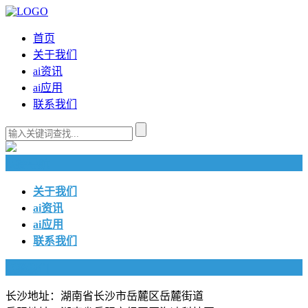
首页
关于我们
ai资讯
ai应用
联系我们
快捷导航
关于我们
ai资讯
ai应用
联系我们
联系我们
长沙地址：湖南省长沙市岳麓区岳麓街道