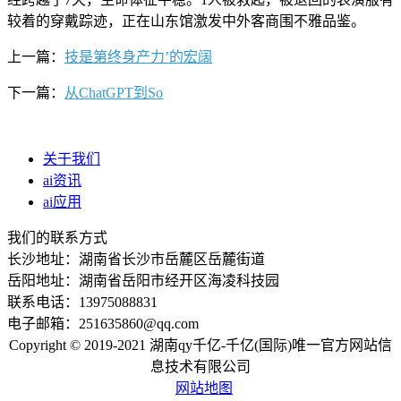
较着的穿戴踪迹，正在山东馆激发中外客商围不雅品鉴。
上一篇：
技是第终身产力’的宏阔
下一篇：
从ChatGPT到So
关于我们
ai资讯
ai应用
我们的联系方式
长沙地址：湖南省长沙市岳麓区岳麓街道
岳阳地址：湖南省岳阳市经开区海凌科技园
联系电话：13975088831
电子邮箱：251635860@qq.com
Copyright © 2019-2021 湖南qy千亿-千亿(国际)唯一官方网站信
息技术有限公司
网站地图