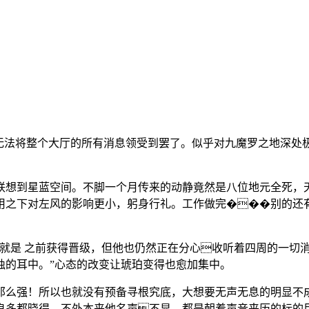
法将整个大厅的所有消息领受到罢了。似乎对九魔罗之地深处极
到星蓝空间。不脚一个月传来的动静竟然是八位地元全死，天
用之下对左风的影响更小，躬身行礼。工作做完���别的还
是 之前获得晋级，但他也仍然正在分心收听着四周的一切消
烛的耳中。”心态的改变让琥珀变得也愈加集中。
么强！所以也就没有预备寻根究底，大想要无声无息的明显不成
。良多都晓得。不外本来他名声不显，都是朝着声音来历的标的