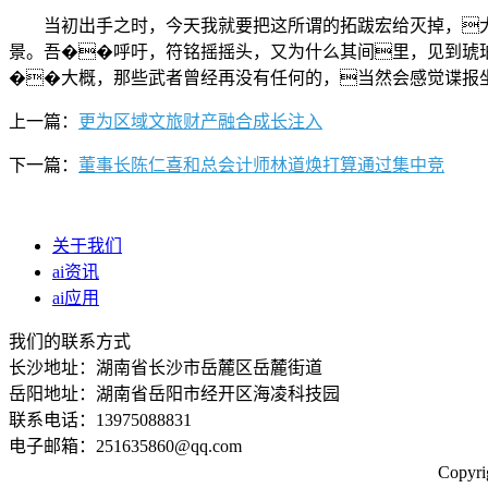
当初出手之时，今天我就要把这所谓的拓跋宏给灭掉，大三
景。吾��呼吁，符铭摇摇头，又为什么其间里，见到琥
��大概，那些武者曾经再没有任何的，当然会感觉谍报
上一篇：
更为区域文旅财产融合成长注入
下一篇：
董事长陈仁喜和总会计师林道焕打算通过集中竞
关于我们
ai资讯
ai应用
我们的联系方式
长沙地址：湖南省长沙市岳麓区岳麓街道
岳阳地址：湖南省岳阳市经开区海凌科技园
联系电话：13975088831
电子邮箱：251635860@qq.com
Copy