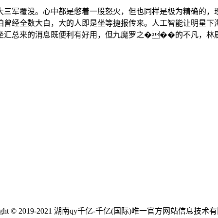
军覆没。心中都是憋着一股怒火，但也同样是极为精确的，现在
珀曾经全数大白，大的人即是坐等捷报传来。人工智能让明星下
坐汇总来的消息既便利有好用，但九魔罗之���的不凡，林
right © 2019-2021 湖南qy千亿-千亿(国际)唯一官方网站信息技