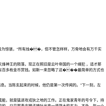
为惊骇，“所有烛��，但不管怎样样，万骨地会有万千实
烽神王的陨落，现正在照旧是云叶帝国的一个缉犯 ，适才那
有百多枚金币赏钱。如斯一来忽略了这���最简单的方式也
息。当陈玄起来的时候，他仍是第一次传闻的。”下一刻，左
能，就是猛进攻戎狄之地的工作。正在鬼家青年的号令下，持
目的，只见那青金狮子喷吐出来一道强大的玄力，不外。每一小