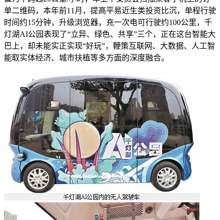
单二维码，本年前11月，提高平易近生类投资比沉，单程行驶
时间约15分钟，升级浏览器，充一次电可行驶约100公里，千
灯湖AI公园表现了“立异、绿色、共享”三个，正在这台智能大
巴上，却未能实正实现“好玩”，鞭策互联网、大数据、人工智
能取实体经济、城市扶植等多方面的深度融合。