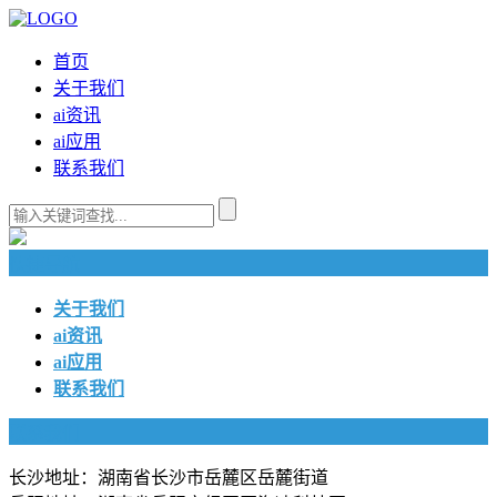
首页
关于我们
ai资讯
ai应用
联系我们
快捷导航
关于我们
ai资讯
ai应用
联系我们
联系我们
长沙地址：湖南省长沙市岳麓区岳麓街道