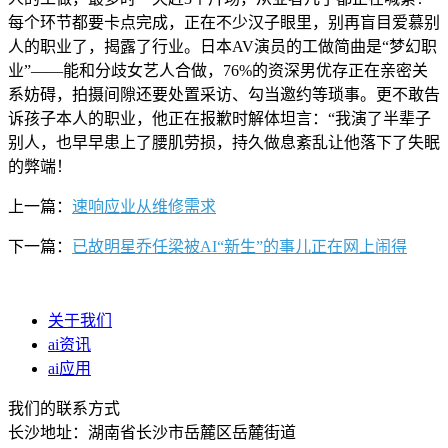
每个环节都要卡点完成，正在不少汉子眼里，别再盲目爱慕别
人的职业了，揭露了行业。日本AV演员的工做简曲是“梦幻职
业”——能和分歧女艺人合做，76%的资深男优存正在亲密关
系妨碍，拍摄间隙还要处置采访、勾当邀约等琐事。更不敢告
诉孩子本人的职业，他正在报歉时解体坦言：“我演了半辈子
别人，也早早患上了腰肌劳损，持久做息紊乱让他落下了失眠
的弊端！
上一篇：
速响应业从维修需求
下一篇：
已故明星乔任梁被AI“新生”的事儿正在网上闹得
关于我们
ai资讯
ai应用
我们的联系方式
长沙地址：湖南省长沙市岳麓区岳麓街道