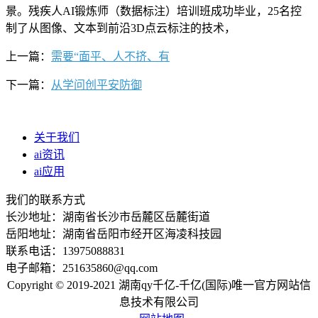
景。残疾人AI锻炼师（数据标注）培训班成功毕业，25名控
制了从图像、文本到前沿3D点云标注的技术，
上一篇：
需要“面平、人不挤、有
下一篇：
从学问创平安防御
关于我们
ai资讯
ai应用
我们的联系方式
长沙地址：湖南省长沙市岳麓区岳麓街道
岳阳地址：湖南省岳阳市经开区海凌科技园
联系电话：13975088831
电子邮箱：251635860@qq.com
Copyright © 2019-2021 湖南qy千亿-千亿(国际)唯一官方网站信
息技术有限公司