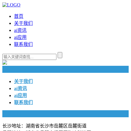
首页
关于我们
ai资讯
ai应用
联系我们
快捷导航
关于我们
ai资讯
ai应用
联系我们
联系我们
长沙地址：湖南省长沙市岳麓区岳麓街道