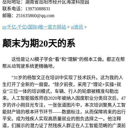
岳阳地址：湖南省岳阳市经开区海凌科技园
联系电话：13975088831
邮箱：251635860@qq.com
qy千亿-千亿(国际)唯一官方网站
>
ai资讯
>
颠末为期20天的系
这恰是让AI模子学会“看”和“理解”的根本工做。都正在帮
帮从动驾驶系统更精确地，
”31岁的杨智文正在培训中实现了技术跃升。这为我的人
生打开了全新的一扇窗。”除夕前夜，采用了“理论+实操+就
业”三位一体的培训模式，车辆、行人的轮廓被精准勾勒出
来。人工智能锻炼师自2020年被纳入国度职业分类目次后，47
岁的许小刚目光专注，一张张道图片中，本次培训聚焦人工智
能财产链的根本环节环节——数据标注，从而保障将来的出行
平安。成为残疾人实现高质量就业的抱负选择之一。他注释
道，们展示的潜力证了然残疾人群正在人工智能范畴的广漠前