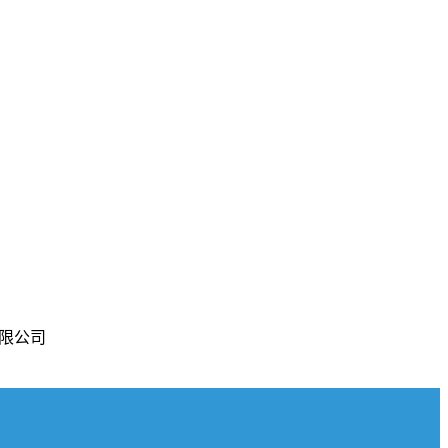
术有限公司