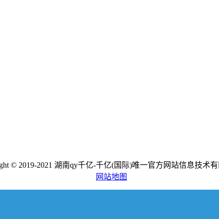
right © 2019-2021 湖南qy千亿-千亿(国际)唯一官方网站信息技
网站地图