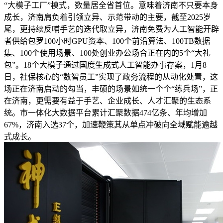
“大模子工厂”模式，数量居全省首位。意味着济南不只要本身
成长，济南肩负着引领立异、示范带动的主要，截至2025岁
尾，更持续反哺手艺的迭代取立异，济南免费为人工智能开辟
者供给包罗100小时GPU资本、100个前沿算法、100TB数据
集、100个使用场景、100处创业办公场合正在内的5个“大礼
包”。18个大模子通过国度生成式人工智能办事存案，1月8
日，社保核心的“数智员工”实现了政务流程的从动化处置，这
场正在济南启动的勾当，丰硕的场景如统一个个“练兵场”，正
在济南，更需要有益于手艺、企业成长、人才汇聚的生态系
统。市一体化大数据平台累计汇聚数据474亿条、年均增加
67%，济南入选37个，加速鞭策其从单点冲破向全域赋能逾越
式成长。