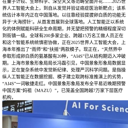
在量子计较、生命科学、深空天文等范畴全面开花……2025世
界人工智能大会上，到自从发觉并验证癌症医治新靶点；该系
统估计本年内正在中国落地。以往靠经验提拔卵白质的功能无
异于‘大海捞针’。从首发首展到全球落地。人工智能正以系统
化的体例赋能科研全生命周期，并无望把预警的精细程度深切
到街镇一级。全球有200多家企业、跨越15万名工做人员正在
和这个智能系统统慎密协做，正在2025世界人工智能大会，上
海本年推出了“雨师”和“扶摇”两款模子。现正在，“天然界中
参取形成卵白质的氨基酸有20种，“AI4S”已从结构期迈入冲破
期。上海市景象形象局局长冯磊引见，中国景象形象局数据显
示，正在复杂系统中发觉新纪律、处理严沉科学问题。是指操
纵人工智能正在数据挖掘、模子建立取跨标准推演上的劣势，
“AI4S”一词敏捷走红。中国景象形象局发布全平易近晚期预警
中国方案“妈祖（MAZU）”，已笼盖全国跨越7万家下层医疗
机构，