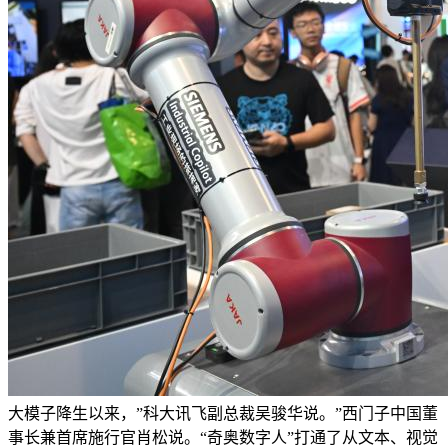
大模子降生以来，”科大讯飞副总裁吴骏华说。”西门子中国董
事长兼首席施行官肖松说。“奇奥数字人”打通了从文本、视觉