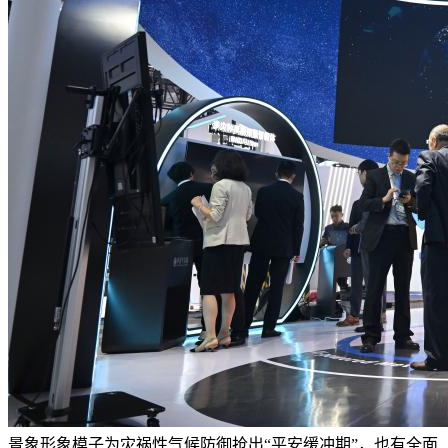
景象形象模子为灾祸性气候防御抢出“平安缓冲期”，也有全面