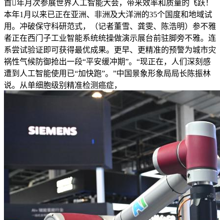
首年月次参展世界人工智能大会，带来效率和质量的飞跃！
本年1月以来已正在亚洲、非洲及大洋洲的35个国度和地域试
用。冲破保守科研范式，（记者董雪、龚雯、陈浩明）参不雅
者正在西门子工业智能系统统操做演示展台前驻脚旁不雅。连
系尝试验证即可获得最优成果。更早、更精准的预警为城市灾
祸性气候防御抢出一段“平安缓冲期”。“现正在，人们深刻感
遭到人工智能使用已“加快跑”。”中国景象形象局局长陈振林
说。从单细胞级别精准检测癌症，