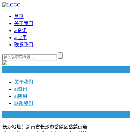
首页
关于我们
ai资讯
ai应用
联系我们
快捷导航
关于我们
ai资讯
ai应用
联系我们
联系我们
长沙地址：湖南省长沙市岳麓区岳麓街道