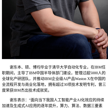
谢东本、硕、博均毕业于清华大学自动化专业，在IBM任
职期间，主导了IBM中国半导体部门建设，管理过超5000人的
全球化产研团队，并推动IBM企业级AI产品Waston X在中国的
全流程开发与商业化落地，拥有超过30项技术发明专利，曾三
度荣获IBM杰出技术成就奖。
谢东表示：“面向当下我国人工智能产业AI化效应的持续
加速及生成式AI应用的逐年提升，算力、算法、数据三要素