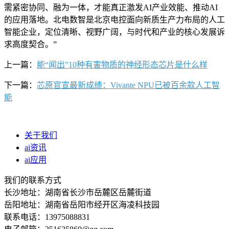
需紧密协同、融为一体，才能真正激发AI产业效能、推动AI
的应用落地。北电数智是北京电控面向新质生产力布局的人工
智能企业，定位清晰、视野广阔，与时代和产业的核心发展诉
求高度契合。”
上一篇：
能“闻出”10种有害物质的神经形态芯片是什么样
下一篇：
芯原官宣最新成绩：Vivante NPU已被百余款人工智
能
关于我们
ai资讯
ai应用
我们的联系方式
长沙地址：湖南省长沙市岳麓区岳麓街道
岳阳地址：湖南省岳阳市经开区海凌科技园
联系电话：13975088831