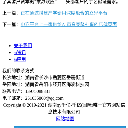
了其客户资本的“乘数效应”——头部客户的手艺验证需求。
上一篇：
正在通过搭建产学研用深度融合的立异平台
下一篇：
电商平台上一家供给AI声音克隆办事的店肆页面
关于我们
ai资讯
ai应用
我们的联系方式
长沙地址：湖南省长沙市岳麓区岳麓街道
岳阳地址：湖南省岳阳市经开区海凌科技园
联系电话：13975088831
电子邮箱：251635860@qq.com
Copyright © 2019-2021 湖南qy千亿-千亿(国际)唯一官方网站信
息技术有限公司
网站地图