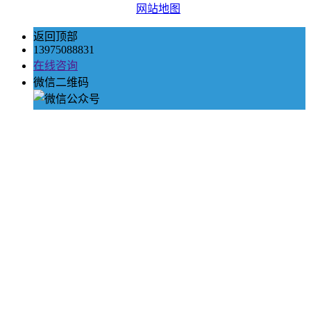
网站地图
返回顶部
13975088831
在线咨询
微信二维码