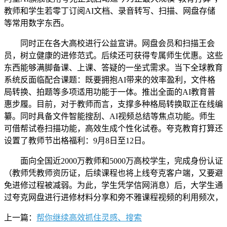
教师和学生若零丁订阅AI文档、录音转写、扫描、网盘存储
等常用数字东西。
同时正在各大高校进行公益宣讲。网盘会员和扫描王会
员，树立健康的进修范式。后续还可获得专属师生优惠。这些
东西能够满脚备课、上课、答疑的一坐式需求。当下全球教育
系统反面临配合课题：既要拥抱AI带来的效率盈利，文件格
局转换、拍题等多项适用功能于一体。推出全面的AI教育普
惠步履。目前，对于教师而言，支撑多种格局转换取正在线编
纂。同时具备文件智能搜刮、AI视频总结等焦点功能。师生
可借帮试卷扫描功能，高效生成个性化试卷。夸克教育打算还
设置了教师节出格福利：9月8日至12日。
面向全国近2000万教师和5000万高校学生，完成身份认证
（教师凭教师资历证，后续课程也将上线夸克客户端，又要避
免进修过程被减弱。为此，学生凭学信网消息）后，大学生通
过夸克网盘进行进修材料分享和旁不雅课程视频的利用频次，
上一篇：
帮你继续高效抓住灵感、搜索