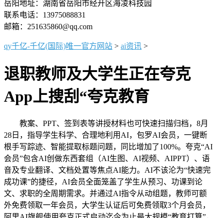
岳阳地址：湖南省岳阳市经开区海凌科技园
联系电话：13975088831
邮箱：251635860@qq.com
qy千亿-千亿(国际)唯一官方网站
>
ai资讯
>
退职教师及大学生正在夸克
App上搜刮“夸克教育
教案、PPT、签到表等讲授材料也可快速扫描归档，8月
28日，指导学生科学、合理地利用AI，包罗AI会员，一键断
根手写踪迹、智能提取标题问题，同比增加了100%。夸克“AI
会员”包含AI创做东西套组（AI生图、AI视频、AIPPT）、语
音及专业翻译、文档处置等焦点AI能力。AI不该沦为“快速完
成功课”的捷径，AI会员全面笼盖了学生从预习、功课到论
文、求职的全周期需求。并通过AI指令从动组题，教师可额
外免费领取一年会员，大学生认证后可免费领取3个月会员，
阿里AI旗舰使用夸克正式启动迄今为止最大规模“教育打算”，