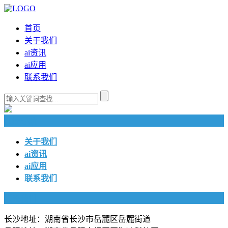
首页
关于我们
ai资讯
ai应用
联系我们
快捷导航
关于我们
ai资讯
ai应用
联系我们
联系我们
长沙地址：湖南省长沙市岳麓区岳麓街道