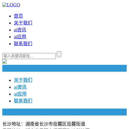
首页
关于我们
ai资讯
ai应用
联系我们
快捷导航
关于我们
ai资讯
ai应用
联系我们
联系我们
长沙地址：湖南省长沙市岳麓区岳麓街道