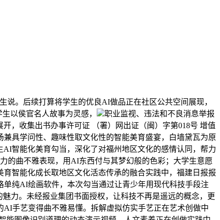
说。后续打算将学生的优良AI做品正在社区公共空间展现，
有学生以侯官名人故事为灵感，
职业监视、违法和不良消息举报
开，收集出书办事许可证 （署）网出证（闽）字第018号 增值
生打制了一场兼具学问性、趣味性取文化性的智能美育盛宴，白墙黛瓦为原
生AI智能化美育勾当，深化了对福州地区文化的感情认同，帮力
力的曲不雅表现，用AI东西付与其梦幻般的色彩；大学生意愿
美育智能化成长取地区文化活态传承的融合实践中，福建日报报
单纯AI绘画软件，本次勾当通过让青少年用现代科技手段注
的魅力。未经报业集团书面授权，让科技不再是遥远的概念，更
的AI手艺变得曲不雅易懂。拆解虚拟仿实手艺正在艺术创做中
工智能图像识别道理的动态演示视频，人文素养正在创做实践中