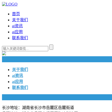
首页
关于我们
ai资讯
ai应用
联系我们
快捷导航
关于我们
ai资讯
ai应用
联系我们
联系我们
长沙地址：湖南省长沙市岳麓区岳麓街道