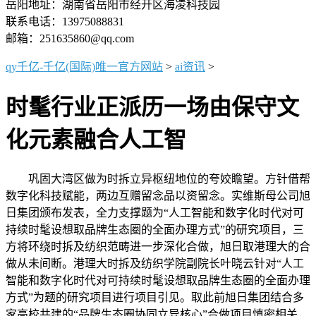
岳阳地址：湖南省岳阳市经开区海凌科技园
联系电话：13975088831
邮箱：251635860@qq.com
qy千亿-千亿(国际)唯一官方网站
>
ai资讯
>
时髦行业正派历一场由保守文
化元素融合人工智
巩固大湾区做为时拆立异枢纽地位的夸姣瞻望。方针借帮
数字化科技赋能，两边互赠留念品以资留念。实维斯母公司旭
日集团颁布发表，全力支撑题为“人工智能和数字化时代对可
持续时髦设想取品牌生态圈的全面办理方式”的研究项目，三
方将环绕时拆及纺织范畴进一步深化合做，旭日取港理大的合
做从未间断。港理大时拆及纺织学院副院长叶晓云针对“人工
智能和数字化时代对可持续时髦设想取品牌生态圈的全面办理
方式”为题的研究项目进行项目引见。取此前旭日集团结合多
家高校共建的“品牌生态圈协同立异核心”合做项目慎密相关，