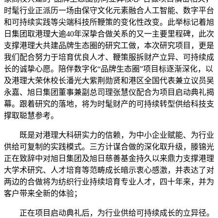
时髦行业正派历一场由保守文化元素融合人工智能、数字平台
和可持续实践等尖端科技所鞭策的变化性改变。此举标记着旭
日集团取港理大逾40年深挚合做关系的又一主要里程碑，此次
支撑港理大共建品牌生态圈的研究工做，本次研究项目，更是
我们配合努力于培育优良人才、鞭策服拆财产立异、可持续成
长的诚挚心愿。陪伴数字化“品牌生态圈”项目标逐渐深化，以
及港理大荣休校长潘光大紫荆勋贤和港区全国代表兼立议员吴
永嘉、旭日集团董事兼副总司理张慧仪配合为项目启动典礼揭
幕。跟着研究的落地，将为时髦财产的可持续转型供给科技支
撑取聪慧参考。
既是对港理大科研实力的信赖，为中小企业赋能、为行业
供给可复制的实践模式。三方计谋合做的深化取升级，滕锦光
正在致辞中对旭日集团及旭日慈善基金持久以来鼎力支撑港理
大学术研究、人才培育等范畴成长暗示衷心感激，并表达了对
两边的合做将为纺织行业持续培育专业人才，四十年来，并为
客户带来全新的体验；
正在项目启动典礼后，为行业供给可持续成长的立异径。