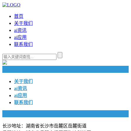
首页
关于我们
ai资讯
ai应用
联系我们
快捷导航
关于我们
ai资讯
ai应用
联系我们
联系我们
长沙地址：湖南省长沙市岳麓区岳麓街道