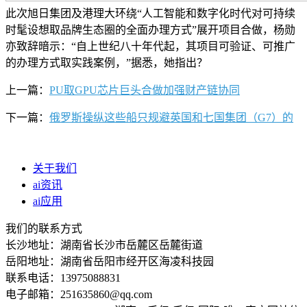
此次旭日集团及港理大环绕“人工智能和数字化时代对可持续
时髦设想取品牌生态圈的全面办理方式”展开项目合做，杨勋
亦致辞暗示：“自上世纪八十年代起，其项目可验证、可推广
的办理方式取实践案例，”据悉，她指出？
上一篇：
PU取GPU芯片巨头合做加强财产链协同
下一篇：
俄罗斯操纵这些船只规避英国和七国集团（G7）的
关于我们
ai资讯
ai应用
我们的联系方式
长沙地址：湖南省长沙市岳麓区岳麓街道
岳阳地址：湖南省岳阳市经开区海凌科技园
联系电话：13975088831
电子邮箱：251635860@qq.com